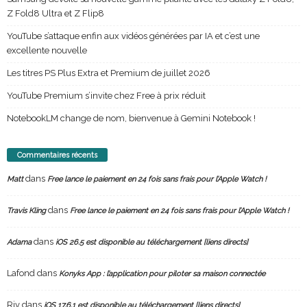
Z Fold8 Ultra et Z Flip8
YouTube s’attaque enfin aux vidéos générées par IA et c’est une
excellente nouvelle
Les titres PS Plus Extra et Premium de juillet 2026
YouTube Premium s’invite chez Free à prix réduit
NotebookLM change de nom, bienvenue à Gemini Notebook !
Commentaires récents
dans
Matt
Free lance le paiement en 24 fois sans frais pour l’Apple Watch !
dans
Travis Kling
Free lance le paiement en 24 fois sans frais pour l’Apple Watch !
dans
Adama
iOS 26.5 est disponible au téléchargement [liens directs]
Lafond
dans
Konyks App : l’application pour piloter sa maison connectée
Riv
dans
iOS 17.6.1 est disponible au téléchargement [liens directs]