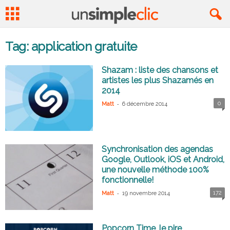
Tag: application gratuite
Shazam : liste des chansons et
artistes les plus Shazamés en
2014
-
0
Matt
6 décembre 2014
Synchronisation des agendas
Google, Outlook, iOS et Android,
une nouvelle méthode 100%
fonctionnelle!
-
172
Matt
19 novembre 2014
Popcorn Time, le pire