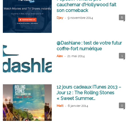
cauchemar d’Hollywood fait
son comeback
-
8
Djay
9 novembre 2014
@Dashlane : test de votre futur
coffre-fort numérique
-
1
Alex
21 mai 2014
12 jours cadeaux iTunes 2013 –
Jour 12 : The Rolling Stones
« Sweet Summer...
-
0
Matt
6 janvier 2014