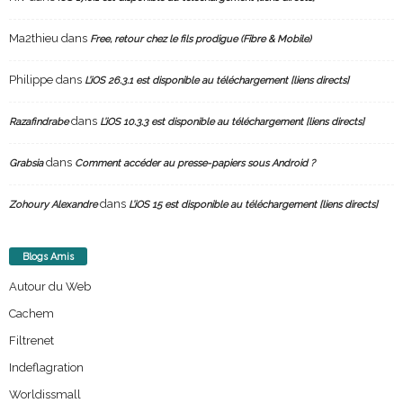
Ma2thieu
dans
Free, retour chez le fils prodigue (Fibre & Mobile)
Philippe
dans
L’iOS 26.3.1 est disponible au téléchargement [liens directs]
dans
Razafindrabe
L’iOS 10.3.3 est disponible au téléchargement [liens directs]
dans
Grabsia
Comment accéder au presse-papiers sous Android ?
dans
Zohoury Alexandre
L’iOS 15 est disponible au téléchargement [liens directs]
Blogs Amis
Autour du Web
Cachem
Filtrenet
Indeflagration
Worldissmall