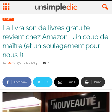
LIVRES
La livraison de livres gratuite
revient chez Amazon : Un coup de
maître (et un soulagement pour
nous !)
Par
Matt
-
17 octobre 2025
0
Facebook
X
Email
Print