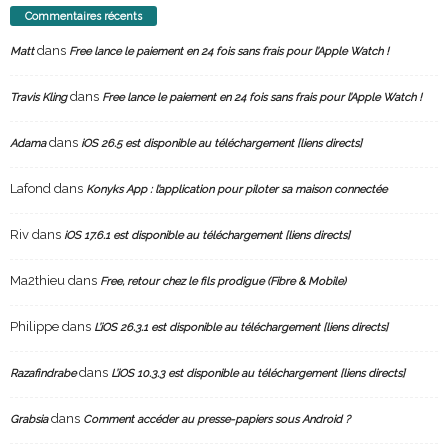
Commentaires récents
dans
Matt
Free lance le paiement en 24 fois sans frais pour l’Apple Watch !
dans
Travis Kling
Free lance le paiement en 24 fois sans frais pour l’Apple Watch !
dans
Adama
iOS 26.5 est disponible au téléchargement [liens directs]
Lafond
dans
Konyks App : l’application pour piloter sa maison connectée
Riv
dans
iOS 17.6.1 est disponible au téléchargement [liens directs]
Ma2thieu
dans
Free, retour chez le fils prodigue (Fibre & Mobile)
Philippe
dans
L’iOS 26.3.1 est disponible au téléchargement [liens directs]
dans
Razafindrabe
L’iOS 10.3.3 est disponible au téléchargement [liens directs]
dans
Grabsia
Comment accéder au presse-papiers sous Android ?