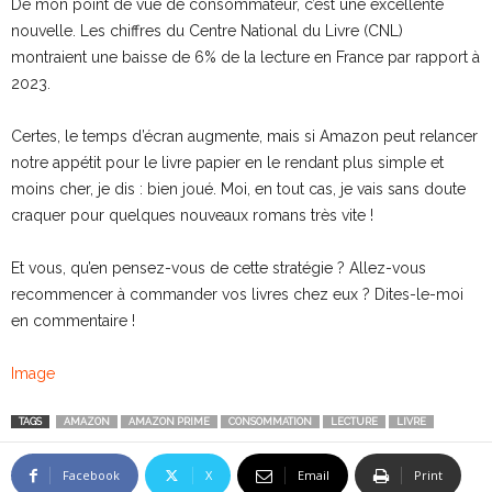
De mon point de vue de consommateur, c’est une excellente
nouvelle. Les chiffres du Centre National du Livre (CNL)
montraient une baisse de 6% de la lecture en France par rapport à
2023.
Certes, le temps d’écran augmente, mais si Amazon peut relancer
notre appétit pour le livre papier en le rendant plus simple et
moins cher, je dis : bien joué. Moi, en tout cas, je vais sans doute
craquer pour quelques nouveaux romans très vite !
Et vous, qu’en pensez-vous de cette stratégie ? Allez-vous
recommencer à commander vos livres chez eux ? Dites-le-moi
en commentaire !
Image
TAGS
AMAZON
AMAZON PRIME
CONSOMMATION
LECTURE
LIVRE
Facebook
X
Email
Print