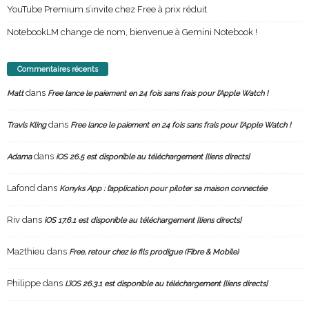
YouTube Premium s’invite chez Free à prix réduit
NotebookLM change de nom, bienvenue à Gemini Notebook !
Commentaires récents
dans
Matt
Free lance le paiement en 24 fois sans frais pour l’Apple Watch !
dans
Travis Kling
Free lance le paiement en 24 fois sans frais pour l’Apple Watch !
dans
Adama
iOS 26.5 est disponible au téléchargement [liens directs]
Lafond
dans
Konyks App : l’application pour piloter sa maison connectée
Riv
dans
iOS 17.6.1 est disponible au téléchargement [liens directs]
Ma2thieu
dans
Free, retour chez le fils prodigue (Fibre & Mobile)
Philippe
dans
L’iOS 26.3.1 est disponible au téléchargement [liens directs]