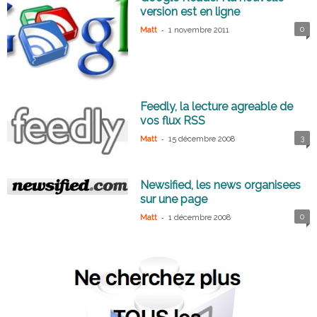
version est en ligne
-
0
Matt
1 novembre 2011
Feedly, la lecture agreable de
vos flux RSS
-
3
Matt
15 décembre 2008
Newsified, les news organisees
sur une page
-
0
Matt
1 décembre 2008