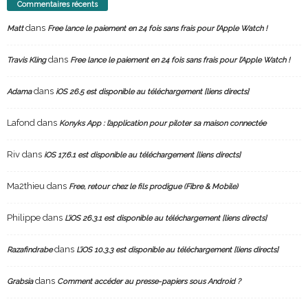
Commentaires récents
dans
Matt
Free lance le paiement en 24 fois sans frais pour l’Apple Watch !
dans
Travis Kling
Free lance le paiement en 24 fois sans frais pour l’Apple Watch !
dans
Adama
iOS 26.5 est disponible au téléchargement [liens directs]
Lafond
dans
Konyks App : l’application pour piloter sa maison connectée
Riv
dans
iOS 17.6.1 est disponible au téléchargement [liens directs]
Ma2thieu
dans
Free, retour chez le fils prodigue (Fibre & Mobile)
Philippe
dans
L’iOS 26.3.1 est disponible au téléchargement [liens directs]
dans
Razafindrabe
L’iOS 10.3.3 est disponible au téléchargement [liens directs]
dans
Grabsia
Comment accéder au presse-papiers sous Android ?