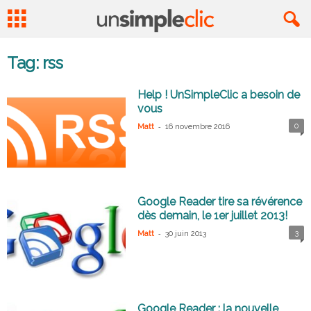
Tag: rss
Help ! UnSimpleClic a besoin de
vous
-
0
Matt
16 novembre 2016
Google Reader tire sa révérence
dès demain, le 1er juillet 2013!
-
3
Matt
30 juin 2013
Google Reader : la nouvelle