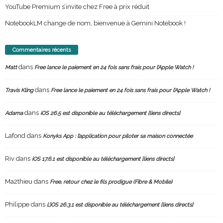
YouTube Premium s’invite chez Free à prix réduit
NotebookLM change de nom, bienvenue à Gemini Notebook !
Commentaires récents
dans
Matt
Free lance le paiement en 24 fois sans frais pour l’Apple Watch !
dans
Travis Kling
Free lance le paiement en 24 fois sans frais pour l’Apple Watch !
dans
Adama
iOS 26.5 est disponible au téléchargement [liens directs]
Lafond
dans
Konyks App : l’application pour piloter sa maison connectée
Riv
dans
iOS 17.6.1 est disponible au téléchargement [liens directs]
Ma2thieu
dans
Free, retour chez le fils prodigue (Fibre & Mobile)
Philippe
dans
L’iOS 26.3.1 est disponible au téléchargement [liens directs]