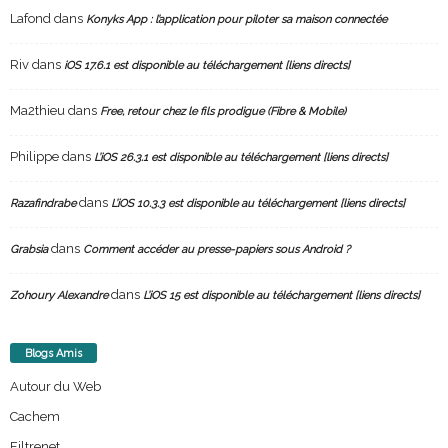
Lafond
dans
Konyks App : l’application pour piloter sa maison connectée
Riv
dans
iOS 17.6.1 est disponible au téléchargement [liens directs]
Ma2thieu
dans
Free, retour chez le fils prodigue (Fibre & Mobile)
Philippe
dans
L’iOS 26.3.1 est disponible au téléchargement [liens directs]
dans
Razafindrabe
L’iOS 10.3.3 est disponible au téléchargement [liens directs]
dans
Grabsia
Comment accéder au presse-papiers sous Android ?
dans
Zohoury Alexandre
L’iOS 15 est disponible au téléchargement [liens directs]
Blogs Amis
Autour du Web
Cachem
Filtrenet