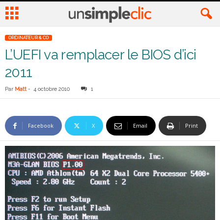
ORDINATEUR & CO
L’UEFI va remplacer le BIOS d’ici
2011
Par
Matt
-
4 octobre 2010
1
Facebook
X
Email
Print