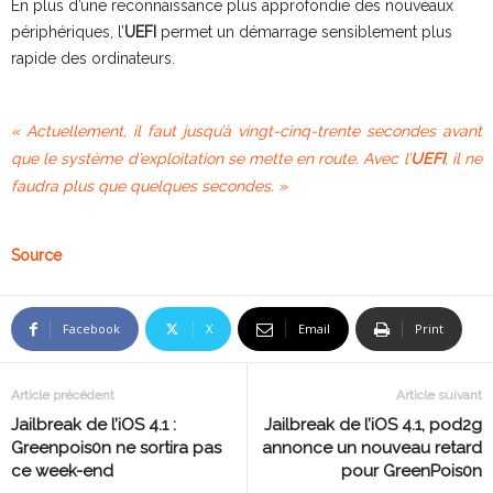
En plus d’une reconnaissance plus approfondie des nouveaux
périphériques, l’
UEFI
permet un démarrage sensiblement plus
rapide des ordinateurs.
« Actuellement, il faut jusqu’à vingt-cinq-trente secondes avant
que le système d’exploitation se mette en route. Avec l’
UEFI
, il ne
faudra plus que quelques secondes. »
Source
Facebook
X
Email
Print
Article précédent
Article suivant
Jailbreak de l’iOS 4.1 :
Jailbreak de l’iOS 4.1, pod2g
Greenpois0n ne sortira pas
annonce un nouveau retard
ce week-end
pour GreenPois0n