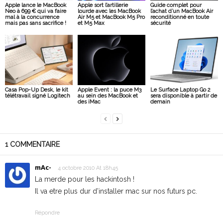
Apple lance le MacBook
Apple sort l’artillerie
Guide complet pour
Neo à 699 € qui va faire
lourde avec les MacBook
l’achat d’un MacBook Air
mal à la concurrence
Air M5 et MacBook M5 Pro
reconditionné en toute
mais pas sans sacrifice !
et M5 Max
sécurité
Casa Pop-Up Desk, le kit
Apple Event : la puce M3
Le Surface Laptop Go 2
télétravail signé Logitech
au sein des MacBook et
sera disponible à partir de
des iMac
demain
1 COMMENTAIRE
mAc-
4 octobre 2010 At 18h45
La merde pour les hackintosh !
Il va etre plus dur d’installer mac sur nos futurs pc.
Répondre