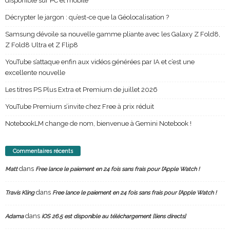
disponible sur PC et mobile
Décrypter le jargon : qu’est-ce que la Géolocalisation ?
Samsung dévoile sa nouvelle gamme pliante avec les Galaxy Z Fold8,
Z Fold8 Ultra et Z Flip8
YouTube s’attaque enfin aux vidéos générées par IA et c’est une
excellente nouvelle
Les titres PS Plus Extra et Premium de juillet 2026
YouTube Premium s’invite chez Free à prix réduit
NotebookLM change de nom, bienvenue à Gemini Notebook !
Commentaires récents
dans
Matt
Free lance le paiement en 24 fois sans frais pour l’Apple Watch !
dans
Travis Kling
Free lance le paiement en 24 fois sans frais pour l’Apple Watch !
dans
Adama
iOS 26.5 est disponible au téléchargement [liens directs]