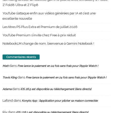
Z Fold8 Ultra et Z Flip8
YouTube s’attaque enfin aux vidéos générées par IA et c’est une
excellente nouvelle
Les titres PS Plus Extra et Premium de juillet 2026
YouTube Premium s’invite chez Free à prix réduit
NotebookLM change de nom, bienvenue à Gemini Notebook !
Commentaires récents
dans
Matt
Free lance le paiement en 24 fois sans frais pour l’Apple Watch !
dans
Travis Kling
Free lance le paiement en 24 fois sans frais pour l’Apple Watch !
dans
Adama
iOS 26.5 est disponible au téléchargement [liens directs]
Lafond
dans
Konyks App : l’application pour piloter sa maison connectée
Riv
dans
iOS 17.6.1 est disponible au téléchargement [liens directs]