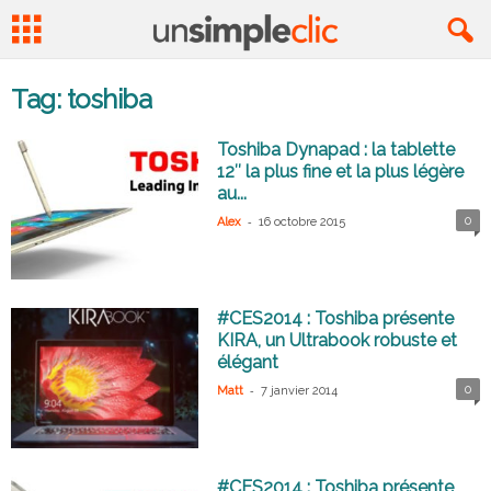
Tag: toshiba
Toshiba Dynapad : la tablette
12″ la plus fine et la plus légère
au...
-
0
Alex
16 octobre 2015
#CES2014 : Toshiba présente
KIRA, un Ultrabook robuste et
élégant
-
0
Matt
7 janvier 2014
#CES2014 : Toshiba présente