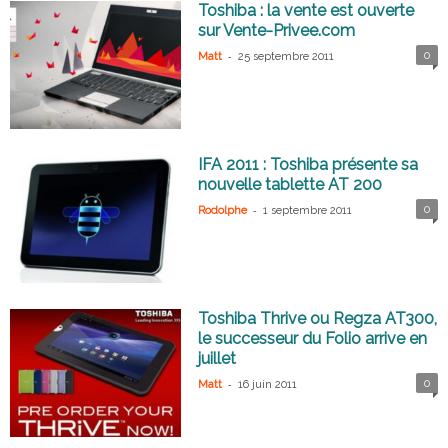
Toshiba : la vente est ouverte
sur Vente-Privee.com
-
0
Matt
25 septembre 2011
IFA 2011 : Toshiba présente sa
nouvelle tablette AT 200
-
0
Rodolphe
1 septembre 2011
Toshiba Thrive ou Regza AT300,
le successeur du Folio arrive en
juillet
-
0
Matt
16 juin 2011