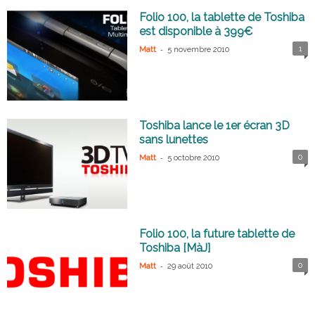
Folio 100, la tablette de Toshiba
est disponible à 399€
-
1
Matt
5 novembre 2010
Toshiba lance le 1er écran 3D
sans lunettes
-
0
Matt
5 octobre 2010
Folio 100, la future tablette de
Toshiba [MàJ]
-
0
Matt
29 août 2010