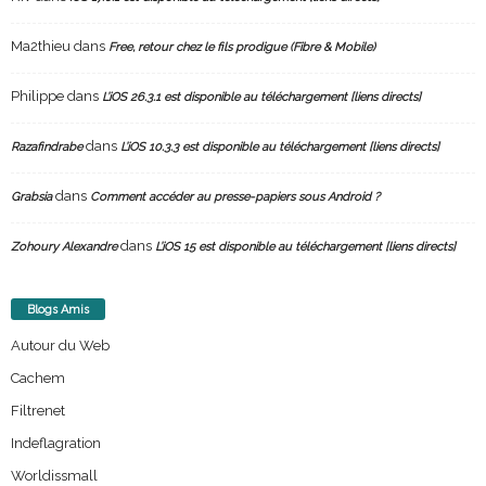
Ma2thieu
dans
Free, retour chez le fils prodigue (Fibre & Mobile)
Philippe
dans
L’iOS 26.3.1 est disponible au téléchargement [liens directs]
dans
Razafindrabe
L’iOS 10.3.3 est disponible au téléchargement [liens directs]
dans
Grabsia
Comment accéder au presse-papiers sous Android ?
dans
Zohoury Alexandre
L’iOS 15 est disponible au téléchargement [liens directs]
Blogs Amis
Autour du Web
Cachem
Filtrenet
Indeflagration
Worldissmall