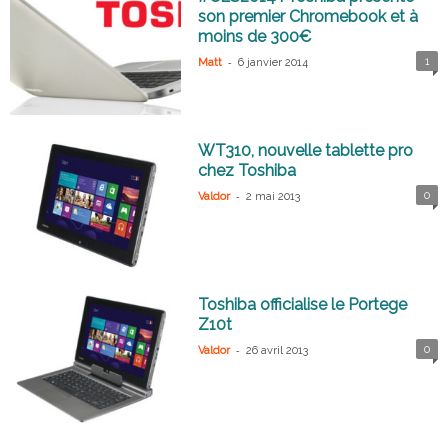
son premier Chromebook et à
moins de 300€
-
1
Matt
6 janvier 2014
WT310, nouvelle tablette pro
chez Toshiba
-
0
Valdor
2 mai 2013
Toshiba officialise le Portege
Z10t
-
0
Valdor
26 avril 2013