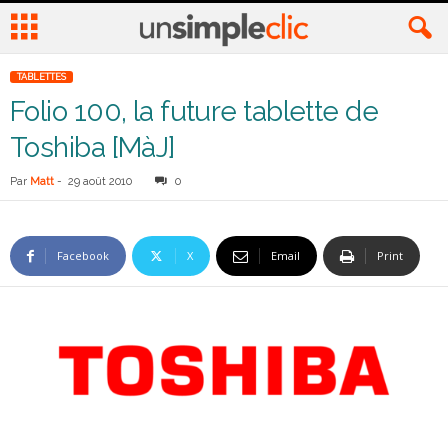
TABLETTES
Folio 100, la future tablette de
Toshiba [MàJ]
Par
Matt
-
29 août 2010
0
Facebook
X
Email
Print