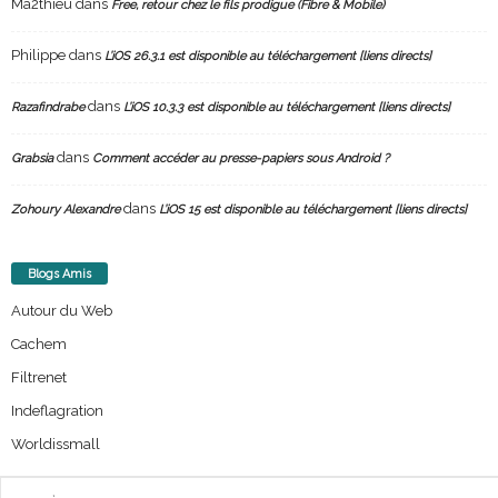
Ma2thieu
dans
Free, retour chez le fils prodigue (Fibre & Mobile)
Philippe
dans
L’iOS 26.3.1 est disponible au téléchargement [liens directs]
dans
Razafindrabe
L’iOS 10.3.3 est disponible au téléchargement [liens directs]
dans
Grabsia
Comment accéder au presse-papiers sous Android ?
dans
Zohoury Alexandre
L’iOS 15 est disponible au téléchargement [liens directs]
Blogs Amis
Autour du Web
Cachem
Filtrenet
Indeflagration
Worldissmall