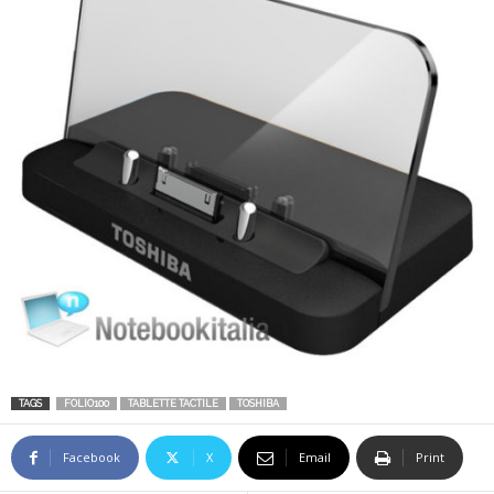
TAGS
FOLIO100
TABLETTE TACTILE
TOSHIBA
Facebook
X
Email
Print