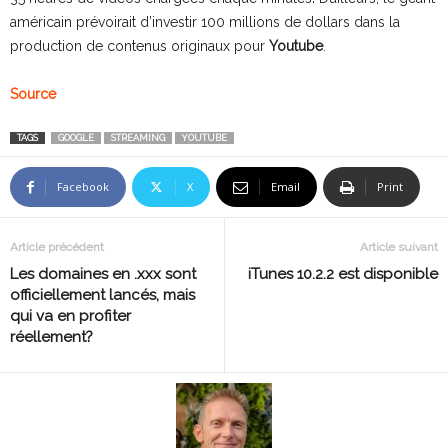
américain prévoirait d’investir 100 millions de dollars dans la
production de contenus originaux pour
Youtube
.
Source
TAGS
GOOGLE
STREAMING
YOUTUBE
Facebook
X
Email
Print
Article précédent
Article suivant
Les domaines en .xxx sont
iTunes 10.2.2 est disponible
officiellement lancés, mais
qui va en profiter
réellement?