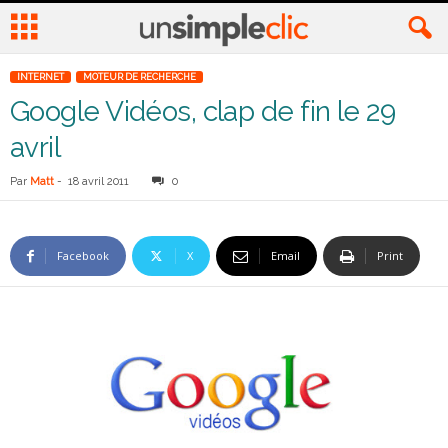
INTERNET
MOTEUR DE RECHERCHE
Google Vidéos, clap de fin le 29
avril
Par
Matt
-
18 avril 2011
0
Facebook
X
Email
Print