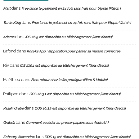
dans
Matt
Free lance le paiement en 24 fois sans frais pour l’Apple Watch !
dans
Travis Kling
Free lance le paiement en 24 fois sans frais pour l’Apple Watch !
dans
Adama
iOS 26.5 est disponible au téléchargement [liens directs]
Lafond
dans
Konyks App : l’application pour piloter sa maison connectée
Riv
dans
iOS 17.6.1 est disponible au téléchargement [liens directs]
Ma2thieu
dans
Free, retour chez le fils prodigue (Fibre & Mobile)
Philippe
dans
L’iOS 26.3.1 est disponible au téléchargement [liens directs]
dans
Razafindrabe
L’iOS 10.3.3 est disponible au téléchargement [liens directs]
dans
Grabsia
Comment accéder au presse-papiers sous Android ?
dans
Zohoury Alexandre
L’iOS 15 est disponible au téléchargement [liens directs]