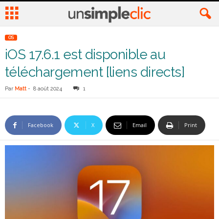
OS
iOS 17.6.1 est disponible au
téléchargement [liens directs]
Par
Matt
-
8 août 2024
1
Facebook
X
Email
Print