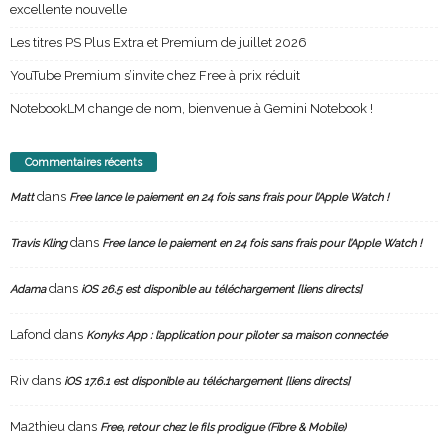
excellente nouvelle
Les titres PS Plus Extra et Premium de juillet 2026
YouTube Premium s’invite chez Free à prix réduit
NotebookLM change de nom, bienvenue à Gemini Notebook !
Commentaires récents
dans
Matt
Free lance le paiement en 24 fois sans frais pour l’Apple Watch !
dans
Travis Kling
Free lance le paiement en 24 fois sans frais pour l’Apple Watch !
dans
Adama
iOS 26.5 est disponible au téléchargement [liens directs]
Lafond
dans
Konyks App : l’application pour piloter sa maison connectée
Riv
dans
iOS 17.6.1 est disponible au téléchargement [liens directs]
Ma2thieu
dans
Free, retour chez le fils prodigue (Fibre & Mobile)