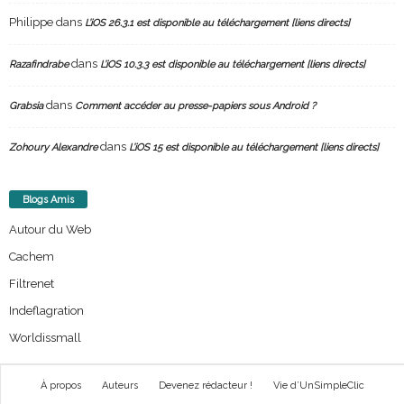
Philippe
dans
L’iOS 26.3.1 est disponible au téléchargement [liens directs]
dans
Razafindrabe
L’iOS 10.3.3 est disponible au téléchargement [liens directs]
dans
Grabsia
Comment accéder au presse-papiers sous Android ?
dans
Zohoury Alexandre
L’iOS 15 est disponible au téléchargement [liens directs]
Blogs Amis
Autour du Web
Cachem
Filtrenet
Indeflagration
Worldissmall
À propos
Auteurs
Devenez rédacteur !
Vie d’UnSimpleClic