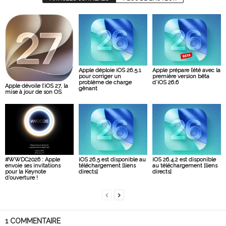
Apple déploie iOS 26.5.1
Apple prépare l’été avec la
pour corriger un
première version bêta
problème de charge
d’iOS 26.6
Apple dévoile l’iOS 27, la
gênant
mise à jour de son OS
#WWDC2026 : Apple
iOS 26.5 est disponible au
iOS 26.4.2 est disponible
envoie ses invitations
téléchargement [liens
au téléchargement [liens
pour la Keynote
directs]
directs]
d’ouverture !
1 COMMENTAIRE