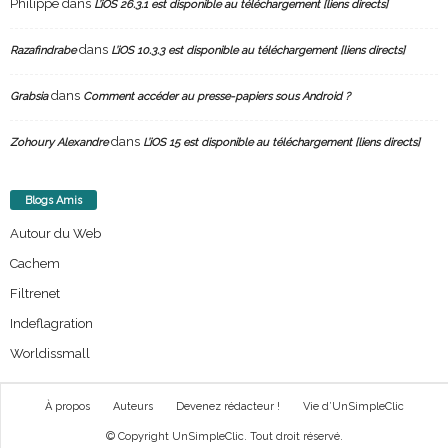
Philippe
dans
L’iOS 26.3.1 est disponible au téléchargement [liens directs]
dans
Razafindrabe
L’iOS 10.3.3 est disponible au téléchargement [liens directs]
dans
Grabsia
Comment accéder au presse-papiers sous Android ?
dans
Zohoury Alexandre
L’iOS 15 est disponible au téléchargement [liens directs]
Blogs Amis
Autour du Web
Cachem
Filtrenet
Indeflagration
Worldissmall
À propos
Auteurs
Devenez rédacteur !
Vie d’UnSimpleClic
© Copyright UnSimpleClic. Tout droit réservé.