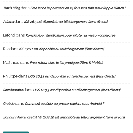
dans
Travis Kling
Free lance le paiement en 24 fois sans frais pour l’Apple Watch !
dans
Adama
iOS 26.5 est disponible au téléchargement [liens directs]
Lafond
dans
Konyks App : l’application pour piloter sa maison connectée
Riv
dans
iOS 17.6.1 est disponible au téléchargement [liens directs]
Ma2thieu
dans
Free, retour chez le fils prodigue (Fibre & Mobile)
Philippe
dans
L’iOS 26.3.1 est disponible au téléchargement [liens directs]
dans
Razafindrabe
L’iOS 10.3.3 est disponible au téléchargement [liens directs]
dans
Grabsia
Comment accéder au presse-papiers sous Android ?
dans
Zohoury Alexandre
L’iOS 15 est disponible au téléchargement [liens directs]