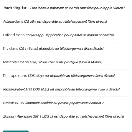
dans
Travis Kling
Free lance le paiement en 24 fois sans frais pour l’Apple Watch !
dans
Adama
iOS 26.5 est disponible au téléchargement [liens directs]
Lafond
dans
Konyks App : l’application pour piloter sa maison connectée
Riv
dans
iOS 17.6.1 est disponible au téléchargement [liens directs]
Ma2thieu
dans
Free, retour chez le fils prodigue (Fibre & Mobile)
Philippe
dans
L’iOS 26.3.1 est disponible au téléchargement [liens directs]
dans
Razafindrabe
L’iOS 10.3.3 est disponible au téléchargement [liens directs]
dans
Grabsia
Comment accéder au presse-papiers sous Android ?
dans
Zohoury Alexandre
L’iOS 15 est disponible au téléchargement [liens directs]