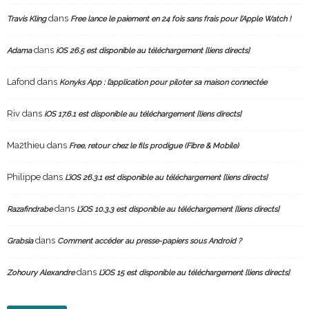
dans
Travis Kling
Free lance le paiement en 24 fois sans frais pour l’Apple Watch !
dans
Adama
iOS 26.5 est disponible au téléchargement [liens directs]
Lafond
dans
Konyks App : l’application pour piloter sa maison connectée
Riv
dans
iOS 17.6.1 est disponible au téléchargement [liens directs]
Ma2thieu
dans
Free, retour chez le fils prodigue (Fibre & Mobile)
Philippe
dans
L’iOS 26.3.1 est disponible au téléchargement [liens directs]
dans
Razafindrabe
L’iOS 10.3.3 est disponible au téléchargement [liens directs]
dans
Grabsia
Comment accéder au presse-papiers sous Android ?
dans
Zohoury Alexandre
L’iOS 15 est disponible au téléchargement [liens directs]