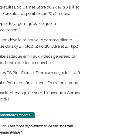
gratuits Epic Games Store du 23 au 30 juillet
: Foretales, disponible sur PC et mobile
pter le jargon : qu’est-ce que la
calisation ?
ng dévoile sa nouvelle gamme pliante
les Galaxy Z Fold8, Z Fold8 Ultra et Z Flip8
be s’attaque enfin aux vidéos générées par
 c’est une excellente nouvelle
itres PS Plus Extra et Premium de juillet 2026
be Premium s’invite chez Free à prix réduit
bookLM change de nom, bienvenue à Gemini
ook !
mentaires récents
ans
Free lance le paiement en 24 fois sans frais
’Apple Watch !