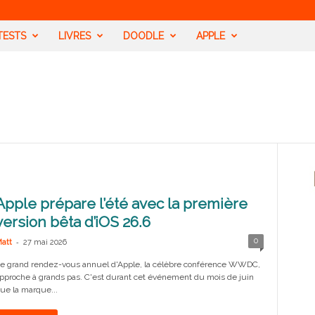
TESTS
LIVRES
DOODLE
APPLE
Apple prépare l’été avec la première
version bêta d’iOS 26.6
-
0
att
27 mai 2026
e grand rendez-vous annuel d'Apple, la célèbre conférence WWDC,
pproche à grands pas. C'est durant cet événement du mois de juin
ue la marque...