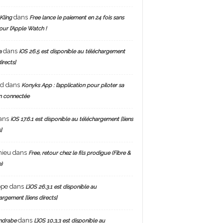
dans
Kling
Free lance le paiement en 24 fois sans
pour l’Apple Watch !
dans
a
iOS 26.5 est disponible au téléchargement
directs]
nd
dans
Konyks App : l’application pour piloter sa
n connectée
ans
iOS 17.6.1 est disponible au téléchargement [liens
]
hieu
dans
Free, retour chez le fils prodigue (Fibre &
)
ppe
dans
L’iOS 26.3.1 est disponible au
argement [liens directs]
dans
ndrabe
L’iOS 10.3.3 est disponible au