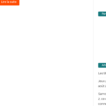
Lire la suite
Par
Art
Les t
Jeux 
août 
Samsu
2, ce
conn