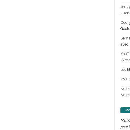
Jeux 
2026 
Décry
Géolo
Samsu
avec 
YouTu
IA et
Les t
YouTu
Note
Noteb
Com
d
Matt
pour l