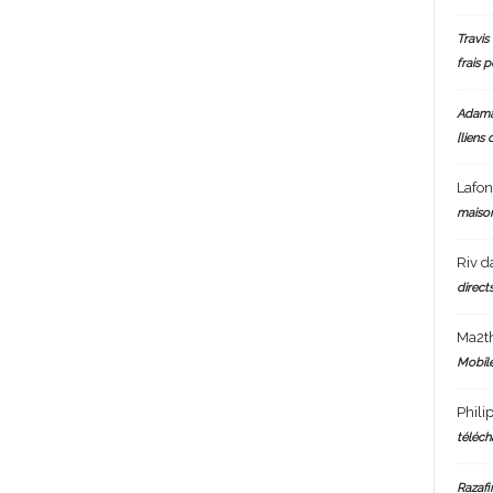
Travis 
frais 
Adam
[liens 
Lafo
maiso
Riv
d
directs
Ma2t
Mobile
Phili
téléch
Razafi