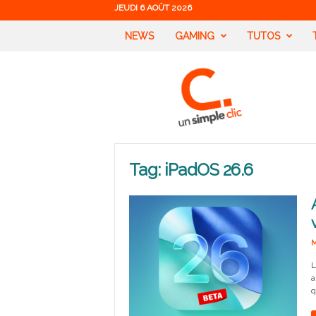
JEUDI 6 AOÛT 2026
NEWS
GAMING
TUTOS
U
n
S
i
m
p
l
Tag: iPadOS 26.6
e
C
l
i
c
M
L
a
q