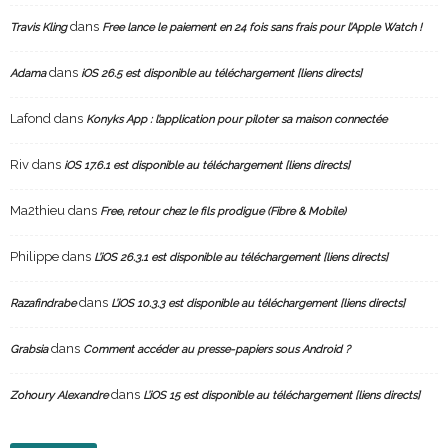
dans
Travis Kling
Free lance le paiement en 24 fois sans frais pour l’Apple Watch !
dans
Adama
iOS 26.5 est disponible au téléchargement [liens directs]
Lafond
dans
Konyks App : l’application pour piloter sa maison connectée
Riv
dans
iOS 17.6.1 est disponible au téléchargement [liens directs]
Ma2thieu
dans
Free, retour chez le fils prodigue (Fibre & Mobile)
Philippe
dans
L’iOS 26.3.1 est disponible au téléchargement [liens directs]
dans
Razafindrabe
L’iOS 10.3.3 est disponible au téléchargement [liens directs]
dans
Grabsia
Comment accéder au presse-papiers sous Android ?
dans
Zohoury Alexandre
L’iOS 15 est disponible au téléchargement [liens directs]