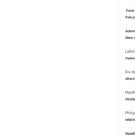
Travis 
frais 
Adam
[liens 
Lafo
maiso
Riv
d
directs
Ma2t
Mobile
Phili
téléch
Razafi