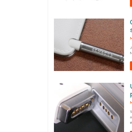
M
J
N
M
T
m
é