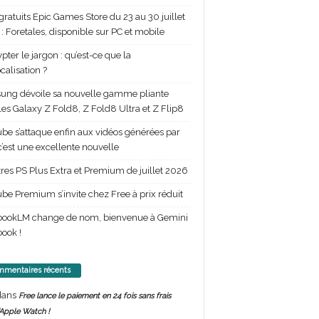
gratuits Epic Games Store du 23 au 30 juillet
: Foretales, disponible sur PC et mobile
pter le jargon : qu’est-ce que la
calisation ?
ng dévoile sa nouvelle gamme pliante
les Galaxy Z Fold8, Z Fold8 Ultra et Z Flip8
be s’attaque enfin aux vidéos générées par
 c’est une excellente nouvelle
itres PS Plus Extra et Premium de juillet 2026
be Premium s’invite chez Free à prix réduit
bookLM change de nom, bienvenue à Gemini
ook !
mentaires récents
ans
Free lance le paiement en 24 fois sans frais
’Apple Watch !