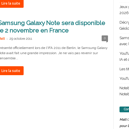
Lire la suite
Jeux 
2026 
Samsung Galaxy Note sera disponible
Décry
Géolo
le 2 novembre en France
Samsu
-
0
att
29 octobre 2011
avec 
résenté officiellement lors de l'IFA 2011 de Berlin, le Samsung Galaxy
ote avait fait une grande impression. Je ne vais pas revenir sur
YouTu
'ensemble...
IA et
Les t
Lire la suite
YouTu
Note
Noteb
Com
d
Matt
pour l