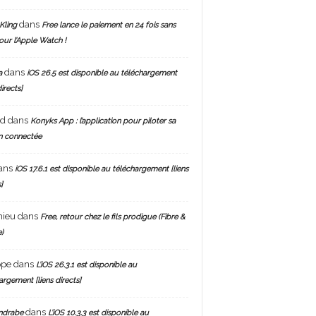
dans
Kling
Free lance le paiement en 24 fois sans
pour l’Apple Watch !
dans
a
iOS 26.5 est disponible au téléchargement
directs]
nd
dans
Konyks App : l’application pour piloter sa
n connectée
ans
iOS 17.6.1 est disponible au téléchargement [liens
]
hieu
dans
Free, retour chez le fils prodigue (Fibre &
)
ppe
dans
L’iOS 26.3.1 est disponible au
argement [liens directs]
dans
ndrabe
L’iOS 10.3.3 est disponible au