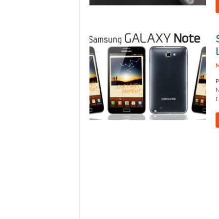
M
P
N
l