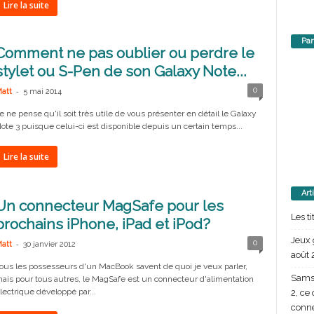
Lire la suite
Par
Comment ne pas oublier ou perdre le
stylet ou S-Pen de son Galaxy Note...
-
0
att
5 mai 2014
e ne pense qu'il soit très utile de vous présenter en détail le Galaxy
ote 3 puisque celui-ci est disponible depuis un certain temps...
Lire la suite
Art
Un connecteur MagSafe pour les
Les t
prochains iPhone, iPad et iPod?
Jeux 
-
0
att
30 janvier 2012
août 
ous les possesseurs d'un MacBook savent de quoi je veux parler,
Samsu
ais pour tous autres, le MagSafe est un connecteur d'alimentation
lectrique développé par...
2, ce
conn