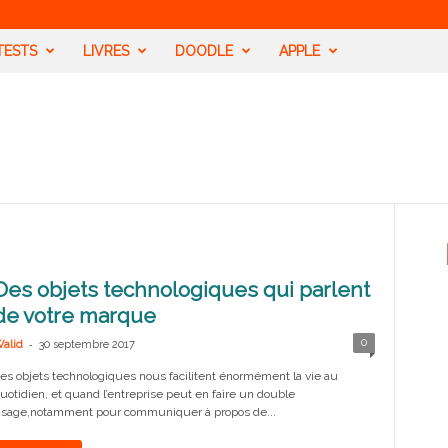
TESTS
LIVRES
DOODLE
APPLE
Des objets technologiques qui parlent
de votre marque
-
0
alid
30 septembre 2017
es objets technologiques nous facilitent énormément la vie au
uotidien, et quand l’entreprise peut en faire un double
sage,notamment pour communiquer à propos de...