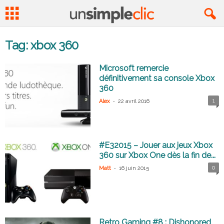
Tag: xbox 360
Microsoft remercie
définitivement sa console Xbox
360
-
1
Alex
22 avril 2016
#E32015 – Jouer aux jeux Xbox
360 sur Xbox One dès la fin de...
-
0
Matt
16 juin 2015
Retro Gaming #8 : Dishonored