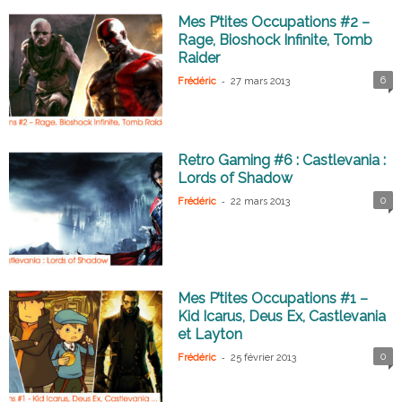
Mes P’tites Occupations #2 –
Rage, Bioshock Infinite, Tomb
Raider
-
6
Frédéric
27 mars 2013
Retro Gaming #6 : Castlevania :
Lords of Shadow
-
0
Frédéric
22 mars 2013
Mes P’tites Occupations #1 –
Kid Icarus, Deus Ex, Castlevania
et Layton
-
0
Frédéric
25 février 2013