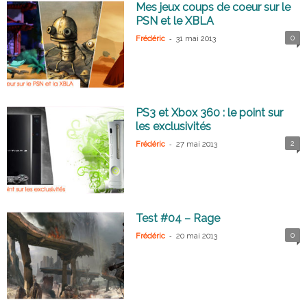
Mes jeux coups de coeur sur le
PSN et le XBLA
-
0
Frédéric
31 mai 2013
PS3 et Xbox 360 : le point sur
les exclusivités
-
2
Frédéric
27 mai 2013
Test #04 – Rage
-
0
Frédéric
20 mai 2013