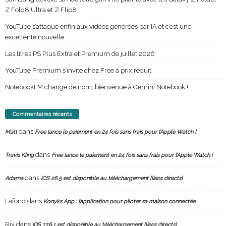
Z Fold8 Ultra et Z Flip8
YouTube s’attaque enfin aux vidéos générées par IA et c’est une
excellente nouvelle
Les titres PS Plus Extra et Premium de juillet 2026
YouTube Premium s’invite chez Free à prix réduit
NotebookLM change de nom, bienvenue à Gemini Notebook !
Commentaires récents
dans
Matt
Free lance le paiement en 24 fois sans frais pour l’Apple Watch !
dans
Travis Kling
Free lance le paiement en 24 fois sans frais pour l’Apple Watch !
dans
Adama
iOS 26.5 est disponible au téléchargement [liens directs]
Lafond
dans
Konyks App : l’application pour piloter sa maison connectée
Riv
dans
iOS 17.6.1 est disponible au téléchargement [liens directs]