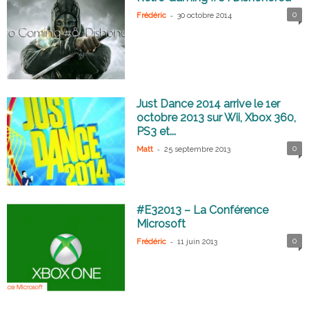
-
0
Frédéric
30 octobre 2014
Just Dance 2014 arrive le 1er
octobre 2013 sur Wii, Xbox 360,
PS3 et...
-
0
Matt
25 septembre 2013
#E32013 – La Conférence
Microsoft
-
0
Frédéric
11 juin 2013