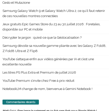
Cesto et Mutazione
Samsung Galaxy Watch 9 et Galaxy Watch Ultra 2, ce qu’il faut retenir
de ces nouvelles montres connectées
Jeux gratuits Epic Games Store du 23 au 30 juillet 2026 : Foretales,
disponible sur PC et mobile
Décrypter le jargon : qu’est-ce que la Géolocalisation ?
Samsung dévoile sa nouvelle gamme pliante avec les Galaxy Z Fold8,
Z Fold8 Ultra et Z Flip8
YouTube s’attaque enfin aux vidéos générées par IA et c’est une
excellente nouvelle
Les titres PS Plus Extra et Premium de juillet 2026
YouTube Premium s’invite chez Free à prix réduit
NotebookLM change de nom, bienvenue à Gemini Notebook !
Commentaires récents
dans
Matt
Free lance le paiement en 24 fois sans frais pour l’Apple Watch !