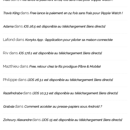
dans
Travis Kling
Free lance le paiement en 24 fois sans frais pour l’Apple Watch !
dans
Adama
iOS 26.5 est disponible au téléchargement [liens directs]
Lafond
dans
Konyks App : l’application pour piloter sa maison connectée
Riv
dans
iOS 17.6.1 est disponible au téléchargement [liens directs]
Ma2thieu
dans
Free, retour chez le fils prodigue (Fibre & Mobile)
Philippe
dans
L’iOS 26.3.1 est disponible au téléchargement [liens directs]
dans
Razafindrabe
L’iOS 10.3.3 est disponible au téléchargement [liens directs]
dans
Grabsia
Comment accéder au presse-papiers sous Android ?
dans
Zohoury Alexandre
L’iOS 15 est disponible au téléchargement [liens directs]