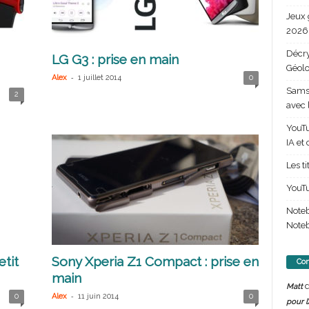
Jeux 
2026 
Décry
LG G3 : prise en main
Géolo
-
Alex
1 juillet 2014
0
Samsu
2
avec 
YouTu
IA et
Les t
YouTu
Note
Noteb
tit
Sony Xperia Z1 Compact : prise en
Com
main
d
Matt
-
0
Alex
11 juin 2014
0
pour l