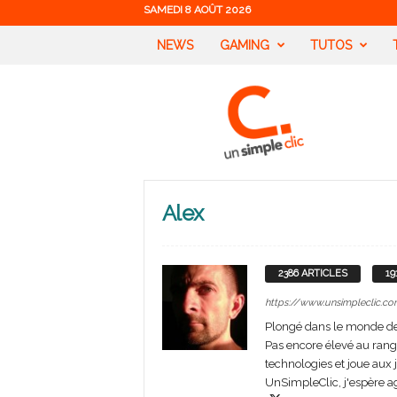
SAMEDI 8 AOÛT 2026
NEWS
GAMING
TUTOS
U
n
S
i
m
p
l
Alex
e
C
l
i
2386 ARTICLES
19
c
https://www.unsimpleclic.co
Plongé dans le monde des 
Pas encore élevé au rang
technologies et joue aux 
UnSimpleClic, j'espère agra