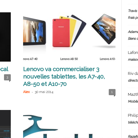
Travis 
frais 
Adam
[liens 
Lafo
maiso
cal
Lenovo va commercialiser 3
Riv
d
nouvelles tablettes, les A7-40,
3
directs
A8-50 et A10-70
-
Alex
30 mai 2014
1
Ma2t
Mobile
Phili
téléch
Razafi