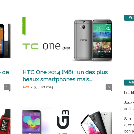
Par
 de
HTC One 2014 (M8) : un des plus
beaux smartphones mais...
Art
-
1
Alex
9 juillet 2014
6
Les t
Jeux 
août 
Samsu
2, ce
conn