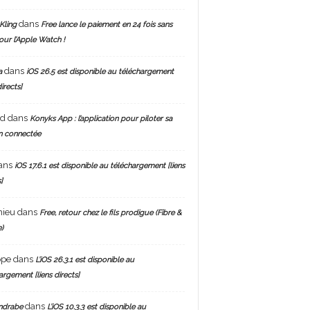
dans
Kling
Free lance le paiement en 24 fois sans
pour l’Apple Watch !
dans
a
iOS 26.5 est disponible au téléchargement
directs]
nd
dans
Konyks App : l’application pour piloter sa
n connectée
ans
iOS 17.6.1 est disponible au téléchargement [liens
]
hieu
dans
Free, retour chez le fils prodigue (Fibre &
)
ppe
dans
L’iOS 26.3.1 est disponible au
argement [liens directs]
dans
ndrabe
L’iOS 10.3.3 est disponible au