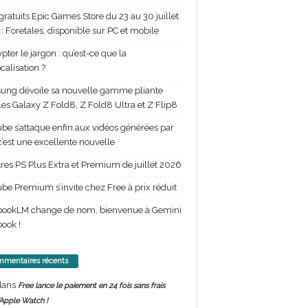
gratuits Epic Games Store du 23 au 30 juillet
: Foretales, disponible sur PC et mobile
pter le jargon : qu’est-ce que la
calisation ?
ng dévoile sa nouvelle gamme pliante
les Galaxy Z Fold8, Z Fold8 Ultra et Z Flip8
be s’attaque enfin aux vidéos générées par
 c’est une excellente nouvelle
itres PS Plus Extra et Premium de juillet 2026
be Premium s’invite chez Free à prix réduit
bookLM change de nom, bienvenue à Gemini
ook !
mentaires récents
ans
Free lance le paiement en 24 fois sans frais
’Apple Watch !