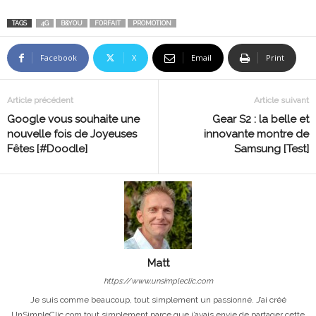
TAGS
4G
B&YOU
FORFAIT
PROMOTION
Facebook
X
Email
Print
Article précédent
Article suivant
Google vous souhaite une
Gear S2 : la belle et
nouvelle fois de Joyeuses
innovante montre de
Fêtes [#Doodle]
Samsung [Test]
Matt
https://www.unsimpleclic.com
Je suis comme beaucoup, tout simplement un passionné. J’ai créé
UnSimpleClic.com tout simplement parce que j’avais envie de partager cette