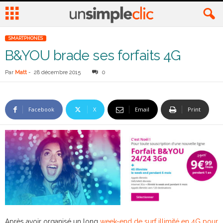
SMARTPHONES
B&YOU brade ses forfaits 4G
Par
Matt
-
28 décembre 2015
0
Facebook
X
Email
Print
Après avoir organisé un long
week-end de surf illimité en 4G pour