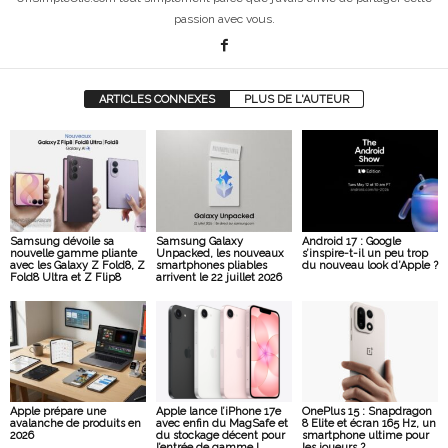
passion avec vous.
ARTICLES CONNEXES
PLUS DE L'AUTEUR
Samsung dévoile sa
Samsung Galaxy
Android 17 : Google
nouvelle gamme pliante
Unpacked, les nouveaux
s’inspire-t-il un peu trop
avec les Galaxy Z Fold8, Z
smartphones pliables
du nouveau look d’Apple ?
Fold8 Ultra et Z Flip8
arrivent le 22 juillet 2026
Apple prépare une
Apple lance l’iPhone 17e
OnePlus 15 : Snapdragon
avalanche de produits en
avec enfin du MagSafe et
8 Elite et écran 165 Hz, un
2026
du stockage décent pour
smartphone ultime pour
l’entrée de gamme !
les joueurs ?