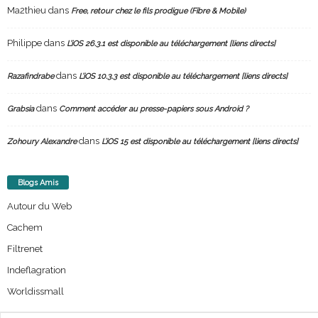
Ma2thieu
dans
Free, retour chez le fils prodigue (Fibre & Mobile)
Philippe
dans
L’iOS 26.3.1 est disponible au téléchargement [liens directs]
dans
Razafindrabe
L’iOS 10.3.3 est disponible au téléchargement [liens directs]
dans
Grabsia
Comment accéder au presse-papiers sous Android ?
dans
Zohoury Alexandre
L’iOS 15 est disponible au téléchargement [liens directs]
Blogs Amis
Autour du Web
Cachem
Filtrenet
Indeflagration
Worldissmall