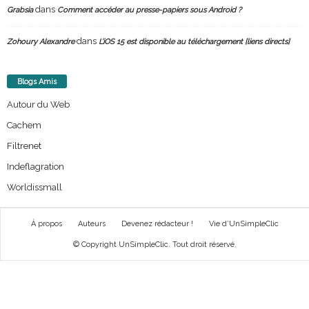
dans
Grabsia
Comment accéder au presse-papiers sous Android ?
dans
Zohoury Alexandre
L’iOS 15 est disponible au téléchargement [liens directs]
Blogs Amis
Autour du Web
Cachem
Filtrenet
Indeflagration
Worldissmall
À propos
Auteurs
Devenez rédacteur !
Vie d’UnSimpleClic
© Copyright UnSimpleClic. Tout droit réservé.