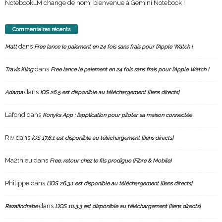
NotebookLM change de nom, bienvenue à Gemini Notebook !
Commentaires récents
dans
Matt
Free lance le paiement en 24 fois sans frais pour l’Apple Watch !
dans
Travis Kling
Free lance le paiement en 24 fois sans frais pour l’Apple Watch !
dans
Adama
iOS 26.5 est disponible au téléchargement [liens directs]
Lafond
dans
Konyks App : l’application pour piloter sa maison connectée
Riv
dans
iOS 17.6.1 est disponible au téléchargement [liens directs]
Ma2thieu
dans
Free, retour chez le fils prodigue (Fibre & Mobile)
Philippe
dans
L’iOS 26.3.1 est disponible au téléchargement [liens directs]
dans
Razafindrabe
L’iOS 10.3.3 est disponible au téléchargement [liens directs]