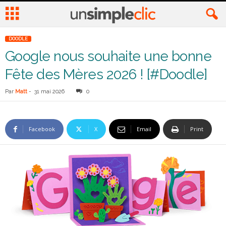
DOODLE
Google nous souhaite une bonne
Fête des Mères 2026 ! [#Doodle]
Par
Matt
-
31 mai 2026
0
Facebook
X
Email
Print