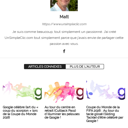
Matt
https://www.unsimpleclic.com
Je suis comme beaucoup, tout simplement un passionné. J’ai créé
UnSimpleClic.com tout simplement parce que j’avais envie de partager cette
passion avec vous.
ARTICLES CONNEXES
PLUS DE L'AUTEUR
Google célèbre l’art du «
Au tour du centre en
Coupe du Monde de la
coup du scorpion » lors
retrait (Cutback Pass)
FIFA 2026 : Au tour du
de la Coupe du Monde
d’illuminer les pelouses
tacle glissé (Sliding
2026
de Google !
Tackle) d’être célébré par
Google !