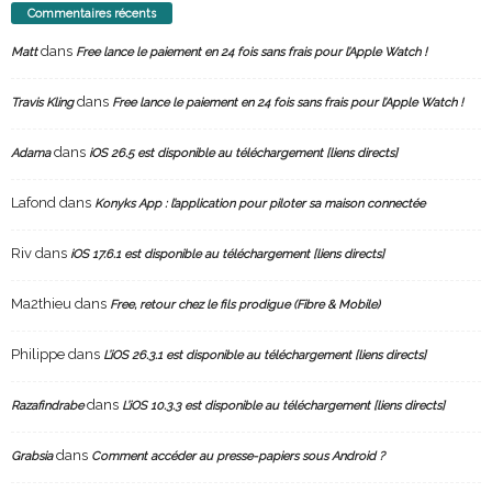
Commentaires récents
dans
Matt
Free lance le paiement en 24 fois sans frais pour l’Apple Watch !
dans
Travis Kling
Free lance le paiement en 24 fois sans frais pour l’Apple Watch !
dans
Adama
iOS 26.5 est disponible au téléchargement [liens directs]
Lafond
dans
Konyks App : l’application pour piloter sa maison connectée
Riv
dans
iOS 17.6.1 est disponible au téléchargement [liens directs]
Ma2thieu
dans
Free, retour chez le fils prodigue (Fibre & Mobile)
Philippe
dans
L’iOS 26.3.1 est disponible au téléchargement [liens directs]
dans
Razafindrabe
L’iOS 10.3.3 est disponible au téléchargement [liens directs]
dans
Grabsia
Comment accéder au presse-papiers sous Android ?