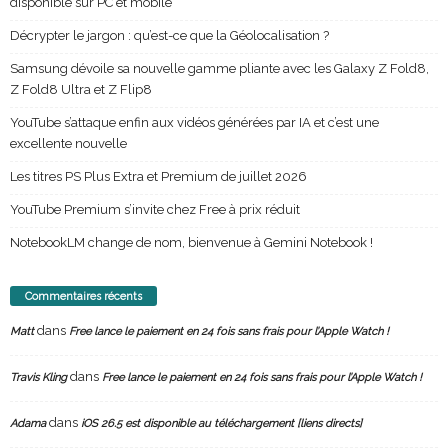
disponible sur PC et mobile
Décrypter le jargon : qu’est-ce que la Géolocalisation ?
Samsung dévoile sa nouvelle gamme pliante avec les Galaxy Z Fold8,
Z Fold8 Ultra et Z Flip8
YouTube s’attaque enfin aux vidéos générées par IA et c’est une
excellente nouvelle
Les titres PS Plus Extra et Premium de juillet 2026
YouTube Premium s’invite chez Free à prix réduit
NotebookLM change de nom, bienvenue à Gemini Notebook !
Commentaires récents
dans
Matt
Free lance le paiement en 24 fois sans frais pour l’Apple Watch !
dans
Travis Kling
Free lance le paiement en 24 fois sans frais pour l’Apple Watch !
dans
Adama
iOS 26.5 est disponible au téléchargement [liens directs]