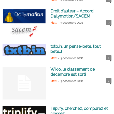
Droit d’auteur – Accord
Dailymotion/SACEM
-
0
Matt
3 décembre 2008
txtb.in, un pense-bete, tout
bete…!
-
1
Matt
3 décembre 2008
Wikio, le classement de
decembre est sorti
-
1
Matt
3 décembre 2008
Triplify, cherchez, comparez et
classez