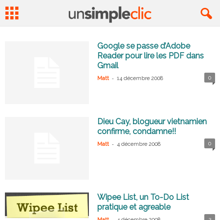
Google se passe d’Adobe
Reader pour lire les PDF dans
Gmail
-
0
Matt
14 décembre 2008
Dieu Cay, blogueur vietnamien
confirme, condamne!!
-
0
Matt
4 décembre 2008
Wipee List, un To-Do List
pratique et agreable
-
3
Matt
4 décembre 2008