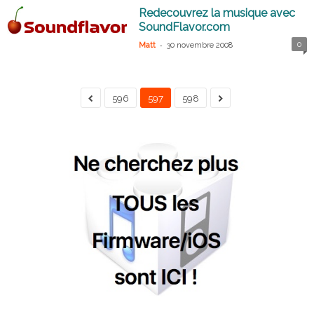
Redecouvrez la musique avec
SoundFlavor.com
-
0
Matt
30 novembre 2008
596
597
598