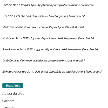
Lafond
dans
Konyks App : l’application pour piloter sa maison connectée
Riv
dans
iOS 17.6.1 est disponible au téléchargement [liens directs]
Ma2thieu
dans
Free, retour chez le fils prodigue (Fibre & Mobile)
Philippe
dans
L’iOS 26.3.1 est disponible au téléchargement [liens directs]
dans
Razafindrabe
L’iOS 10.3.3 est disponible au téléchargement [liens directs]
dans
Grabsia
Comment accéder au presse-papiers sous Android ?
dans
Zohoury Alexandre
L’iOS 15 est disponible au téléchargement [liens directs]
Blogs Amis
Autour du Web
Cachem