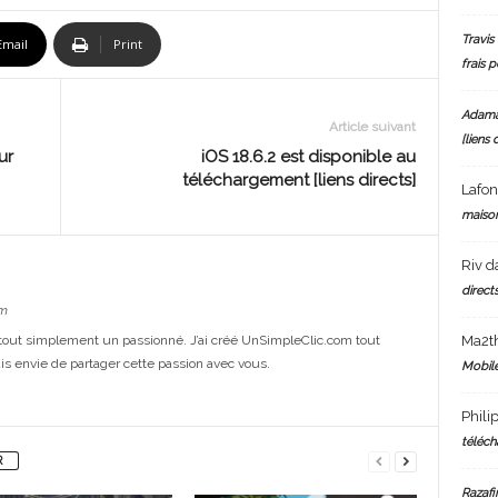
Travis 
Email
Print
frais 
Adam
Article suivant
[liens 
ur
iOS 18.6.2 est disponible au
téléchargement [liens directs]
Lafo
maiso
Riv
d
directs
m
Ma2t
out simplement un passionné. J’ai créé UnSimpleClic.com tout
s envie de partager cette passion avec vous.
Mobile
Phili
téléch
R
Razafi