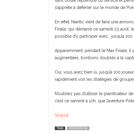
sans doute reprendre du service et pens
s’apprête à déferler sur le monde de P
En effet, Niantic vient de faire une anno
Finale, qui démarre ce samedi 23 août, le
possible d’y participer avec… jusqu’à 10
Apparemment, pendant le Max Finale, il 
augmentées, bonbons doublés à la captur
Oui, vous avez bien lu, jusqu’à 100 joueur
rapidement voir les stratégies de groupe
N’oubliez pas d’utiliser le planificateur d
c’est ce samedi à 10h, que l’aventure P
Source
TAGS
POKEMON GO