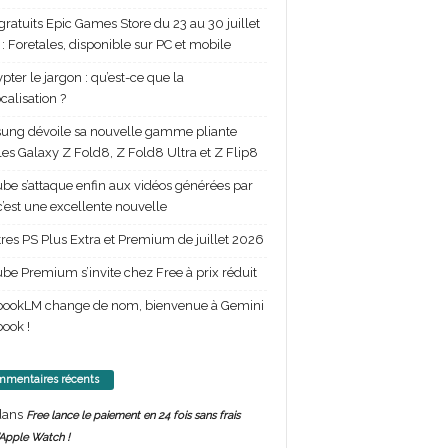
gratuits Epic Games Store du 23 au 30 juillet
: Foretales, disponible sur PC et mobile
pter le jargon : qu’est-ce que la
calisation ?
ng dévoile sa nouvelle gamme pliante
les Galaxy Z Fold8, Z Fold8 Ultra et Z Flip8
be s’attaque enfin aux vidéos générées par
 c’est une excellente nouvelle
itres PS Plus Extra et Premium de juillet 2026
be Premium s’invite chez Free à prix réduit
bookLM change de nom, bienvenue à Gemini
ook !
mentaires récents
ans
Free lance le paiement en 24 fois sans frais
’Apple Watch !