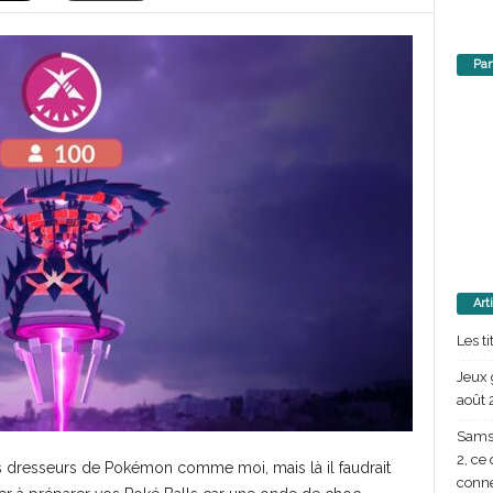
Par
Art
Les t
Jeux 
août 
Samsu
2, ce
des dresseurs de Pokémon comme moi, mais là il faudrait
conn