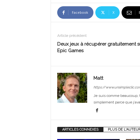
Facebook
X
Article précédent
Deux jeux à récupérer gratuitement s
Epic Games
Matt
https://www.unsimpleclic.co
Je suis comme beaucoup, t
simplement parce que j’avai
ARTICLES CONNEXES
PLUS DE L'AUTEU