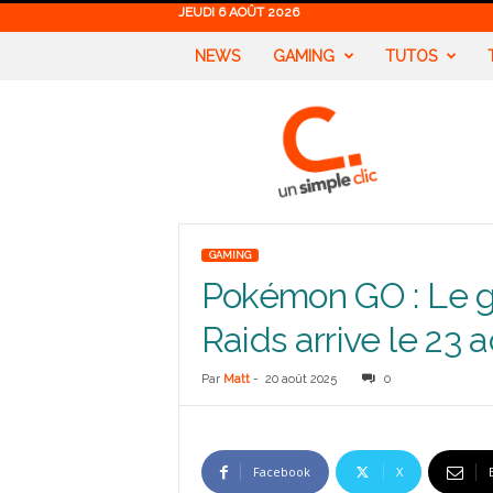
JEUDI 6 AOÛT 2026
NEWS
GAMING
TUTOS
U
n
S
i
m
p
l
GAMING
e
Pokémon GO : Le 
C
l
Raids arrive le 23 a
i
c
Par
Matt
-
20 août 2025
0
Facebook
X