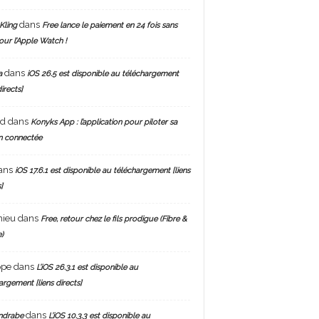
dans
Kling
Free lance le paiement en 24 fois sans
pour l’Apple Watch !
dans
a
iOS 26.5 est disponible au téléchargement
directs]
nd
dans
Konyks App : l’application pour piloter sa
n connectée
ans
iOS 17.6.1 est disponible au téléchargement [liens
]
hieu
dans
Free, retour chez le fils prodigue (Fibre &
)
ppe
dans
L’iOS 26.3.1 est disponible au
argement [liens directs]
dans
ndrabe
L’iOS 10.3.3 est disponible au