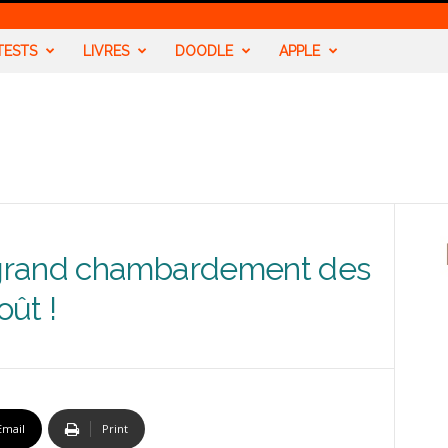
TESTS
LIVRES
DOODLE
APPLE
grand chambardement des
oût !
Email
Print