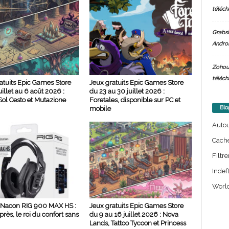
téléch
Grabsi
Androi
Zohou
téléch
atuits Epic Games Store
Jeux gratuits Epic Games Store
uillet au 6 août 2026 :
du 23 au 30 juillet 2026 :
ol Cesto et Mutazione
Foretales, disponible sur PC et
Blo
mobile
Auto
Cach
Filtre
Indef
World
 Nacon RIG 900 MAX HS :
Jeux gratuits Epic Games Store
rès, le roi du confort sans
du 9 au 16 juillet 2026 : Nova
Lands, Tattoo Tycoon et Princess