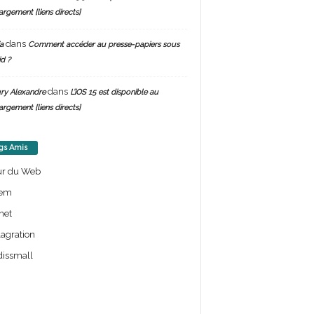
argement [liens directs]
dans
a
Comment accéder au presse-papiers sous
d ?
dans
ry Alexandre
L’iOS 15 est disponible au
argement [liens directs]
gs Amis
ur du Web
em
net
lagration
issmall