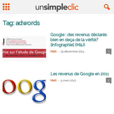
Tag: adwords
Google : des revenus déclarés
bien en deça de la vérité?
[infographie] (MàJ)
-
1
Matt
19 décembre 2013
Les revenus de Google en 2011
-
2
Matt
5 mars 2012