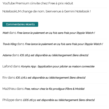
YouTube Premium s’invite chez Free à prix réduit
NotebookLM change de nom, bienvenue à Gemini Notebook !
Commentaires récents
dans
Matt
Free lance le paiement en 24 fois sans frais pour l’Apple Watch !
dans
Travis Kling
Free lance le paiement en 24 fois sans frais pour l’Apple Watch !
dans
Adama
iOS 26.5 est disponible au téléchargement [liens directs]
Lafond
dans
Konyks App : l’application pour piloter sa maison connectée
Riv
dans
iOS 17.6.1 est disponible au téléchargement [liens directs]
Ma2thieu
dans
Free, retour chez le fils prodigue (Fibre & Mobile)
Philippe
dans
L’iOS 26.3.1 est disponible au téléchargement [liens directs]