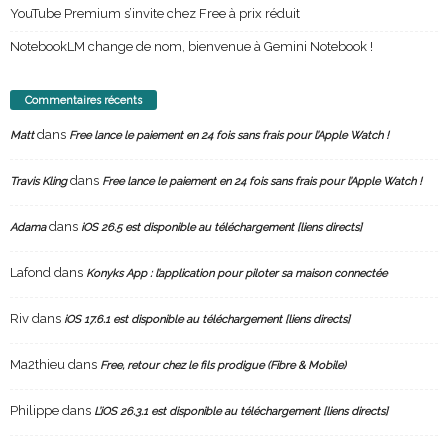
YouTube Premium s’invite chez Free à prix réduit
NotebookLM change de nom, bienvenue à Gemini Notebook !
Commentaires récents
dans
Matt
Free lance le paiement en 24 fois sans frais pour l’Apple Watch !
dans
Travis Kling
Free lance le paiement en 24 fois sans frais pour l’Apple Watch !
dans
Adama
iOS 26.5 est disponible au téléchargement [liens directs]
Lafond
dans
Konyks App : l’application pour piloter sa maison connectée
Riv
dans
iOS 17.6.1 est disponible au téléchargement [liens directs]
Ma2thieu
dans
Free, retour chez le fils prodigue (Fibre & Mobile)
Philippe
dans
L’iOS 26.3.1 est disponible au téléchargement [liens directs]