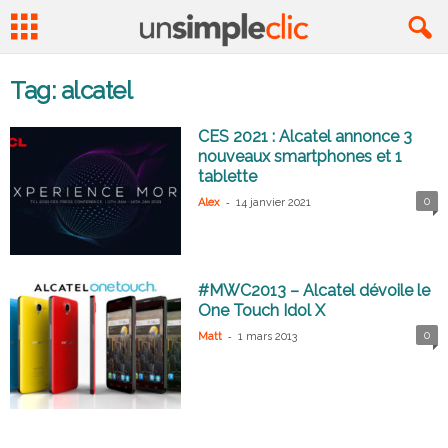
Tag: alcatel
CES 2021 : Alcatel annonce 3
nouveaux smartphones et 1
tablette
-
0
Alex
14 janvier 2021
#MWC2013 – Alcatel dévoile le
One Touch Idol X
-
0
Matt
1 mars 2013