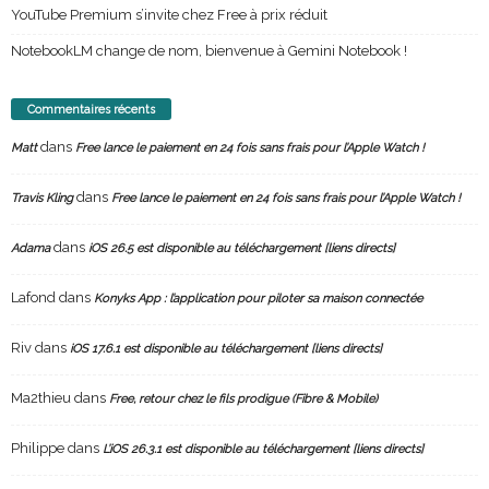
YouTube Premium s’invite chez Free à prix réduit
NotebookLM change de nom, bienvenue à Gemini Notebook !
Commentaires récents
dans
Matt
Free lance le paiement en 24 fois sans frais pour l’Apple Watch !
dans
Travis Kling
Free lance le paiement en 24 fois sans frais pour l’Apple Watch !
dans
Adama
iOS 26.5 est disponible au téléchargement [liens directs]
Lafond
dans
Konyks App : l’application pour piloter sa maison connectée
Riv
dans
iOS 17.6.1 est disponible au téléchargement [liens directs]
Ma2thieu
dans
Free, retour chez le fils prodigue (Fibre & Mobile)
Philippe
dans
L’iOS 26.3.1 est disponible au téléchargement [liens directs]