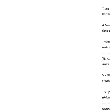
Travis 
frais 
Adam
[liens 
Lafo
maiso
Riv
d
directs
Ma2t
Mobile
Phili
téléch
Razafi