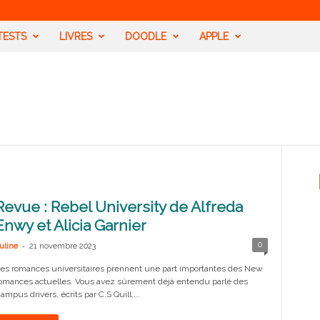
TESTS
LIVRES
DOODLE
APPLE
Revue : Rebel University de Alfreda
Enwy et Alicia Garnier
-
0
uline
21 novembre 2023
es romances universitaires prennent une part importantes des New
omances actuelles. Vous avez sûrement déjà entendu parlé des
ampus drivers, écrits par C.S Quill,...