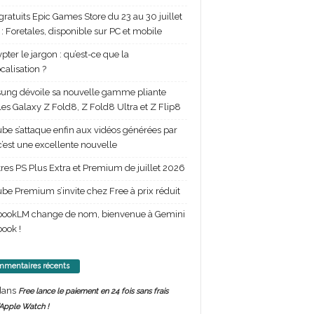
gratuits Epic Games Store du 23 au 30 juillet
: Foretales, disponible sur PC et mobile
pter le jargon : qu’est-ce que la
calisation ?
ng dévoile sa nouvelle gamme pliante
les Galaxy Z Fold8, Z Fold8 Ultra et Z Flip8
be s’attaque enfin aux vidéos générées par
 c’est une excellente nouvelle
itres PS Plus Extra et Premium de juillet 2026
be Premium s’invite chez Free à prix réduit
bookLM change de nom, bienvenue à Gemini
ook !
mentaires récents
ans
Free lance le paiement en 24 fois sans frais
’Apple Watch !