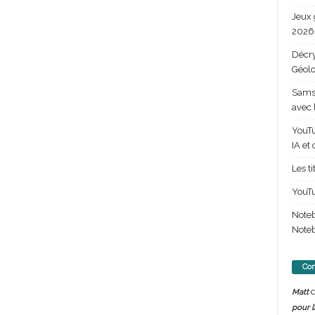
Jeux 
2026 
Décry
Géolo
Samsu
avec 
YouTu
IA et
Les t
YouTu
Note
Noteb
Com
d
Matt
pour l