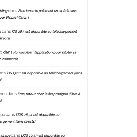
dans
Kling
Free lance le paiement en 24 fois sans
pour l’Apple Watch !
dans
a
iOS 26.5 est disponible au téléchargement
directs]
nd
dans
Konyks App : l’application pour piloter sa
n connectée
ans
iOS 17.6.1 est disponible au téléchargement [liens
]
hieu
dans
Free, retour chez le fils prodigue (Fibre &
)
ppe
dans
L’iOS 26.3.1 est disponible au
argement [liens directs]
dans
ndrabe
L’iOS 10.3.3 est disponible au