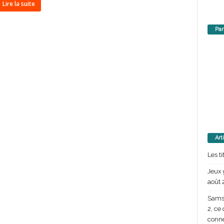
Lire la suite
Par
Art
Les t
Jeux 
août 
Samsu
2, ce
conn