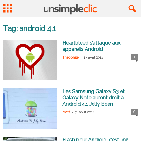
Tag: android 4.1
Heartbleed s’attaque aux
appareils Android
-
1
Théophile
15 avril 2014
Les Samsung Galaxy S3 et
Galaxy Note auront droit à
Android 4.1 Jelly Bean
-
6
Matt
31 août 2012
Flash pour Android, c’est fini!