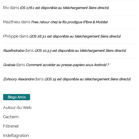
Riv
dans
iOS 17.6.1 est disponible au téléchargement [liens directs]
Ma2thieu
dans
Free, retour chez le fils prodigue (Fibre & Mobile)
Philippe
dans
L’iOS 26.3.1 est disponible au téléchargement [liens directs]
dans
Razafindrabe
L’iOS 10.3.3 est disponible au téléchargement [liens directs]
dans
Grabsia
Comment accéder au presse-papiers sous Android ?
dans
Zohoury Alexandre
L’iOS 15 est disponible au téléchargement [liens directs]
Blogs Amis
Autour du Web
Cachem
Filtrenet
Indeflagration