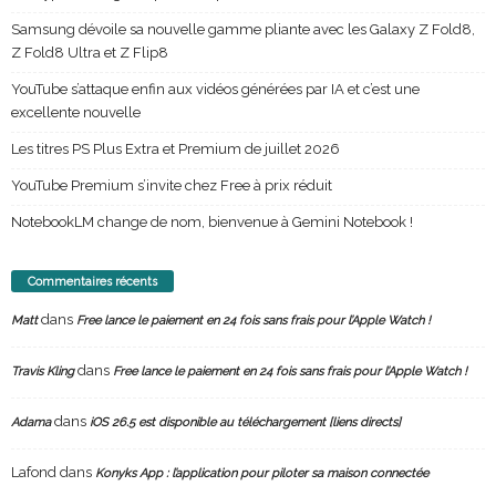
Samsung dévoile sa nouvelle gamme pliante avec les Galaxy Z Fold8,
Z Fold8 Ultra et Z Flip8
YouTube s’attaque enfin aux vidéos générées par IA et c’est une
excellente nouvelle
Les titres PS Plus Extra et Premium de juillet 2026
YouTube Premium s’invite chez Free à prix réduit
NotebookLM change de nom, bienvenue à Gemini Notebook !
Commentaires récents
dans
Matt
Free lance le paiement en 24 fois sans frais pour l’Apple Watch !
dans
Travis Kling
Free lance le paiement en 24 fois sans frais pour l’Apple Watch !
dans
Adama
iOS 26.5 est disponible au téléchargement [liens directs]
Lafond
dans
Konyks App : l’application pour piloter sa maison connectée