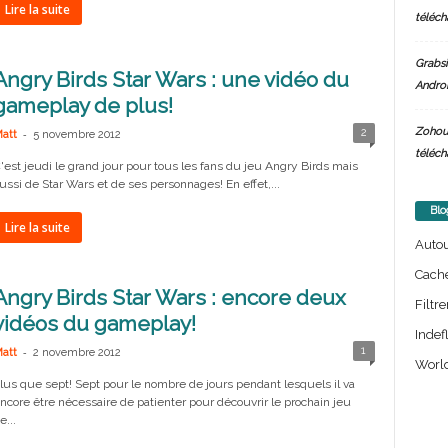
Lire la suite
téléch
Grabsi
Angry Birds Star Wars : une vidéo du
Androi
gameplay de plus!
Zohou
-
2
att
5 novembre 2012
téléch
'est jeudi le grand jour pour tous les fans du jeu Angry Birds mais
ussi de Star Wars et de ses personnages! En effet,...
Blo
Lire la suite
Auto
Cach
Angry Birds Star Wars : encore deux
Filtre
vidéos du gameplay!
Indef
-
1
att
2 novembre 2012
World
lus que sept! Sept pour le nombre de jours pendant lesquels il va
ncore être nécessaire de patienter pour découvrir le prochain jeu
e...