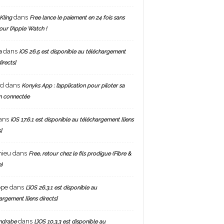
dans
Kling
Free lance le paiement en 24 fois sans
pour l’Apple Watch !
dans
a
iOS 26.5 est disponible au téléchargement
directs]
nd
dans
Konyks App : l’application pour piloter sa
n connectée
ans
iOS 17.6.1 est disponible au téléchargement [liens
]
hieu
dans
Free, retour chez le fils prodigue (Fibre &
)
ppe
dans
L’iOS 26.3.1 est disponible au
argement [liens directs]
dans
ndrabe
L’iOS 10.3.3 est disponible au