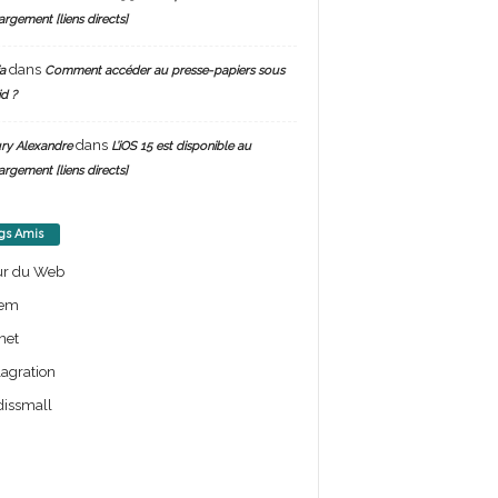
argement [liens directs]
dans
a
Comment accéder au presse-papiers sous
d ?
dans
ry Alexandre
L’iOS 15 est disponible au
argement [liens directs]
gs Amis
ur du Web
em
net
lagration
issmall