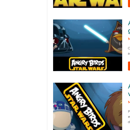
M
C
a
M
P
e
d