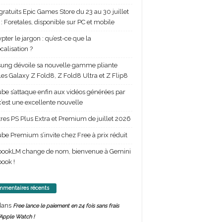
gratuits Epic Games Store du 23 au 30 juillet
: Foretales, disponible sur PC et mobile
pter le jargon : qu’est-ce que la
calisation ?
ng dévoile sa nouvelle gamme pliante
les Galaxy Z Fold8, Z Fold8 Ultra et Z Flip8
be s’attaque enfin aux vidéos générées par
 c’est une excellente nouvelle
itres PS Plus Extra et Premium de juillet 2026
be Premium s’invite chez Free à prix réduit
bookLM change de nom, bienvenue à Gemini
ook !
mentaires récents
ans
Free lance le paiement en 24 fois sans frais
’Apple Watch !