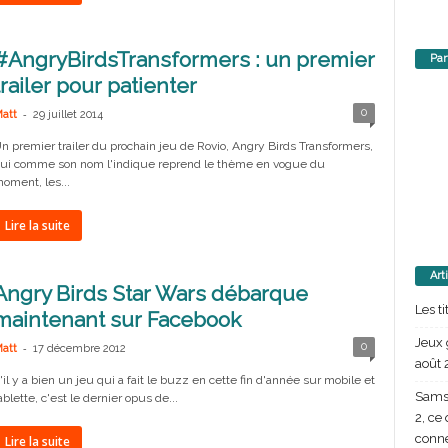
#AngryBirdsTransformers : un premier
Par
trailer pour patienter
-
0
att
29 juillet 2014
n premier trailer du prochain jeu de Rovio, Angry Birds Transformers,
ui comme son nom l'indique reprend le thème en vogue du
oment, les...
Lire la suite
Art
Angry Birds Star Wars débarque
Les t
maintenant sur Facebook
Jeux 
-
0
att
17 décembre 2012
août 
'il y a bien un jeu qui a fait le buzz en cette fin d'année sur mobile et
Samsu
ablette, c'est le dernier opus de...
2, ce
conn
Lire la suite