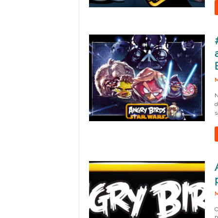
M
N
d
s
M
C