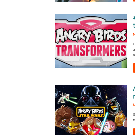
M
U
q
m
M
S
t