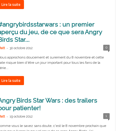
Lire la suite
#angrybirdsstarwars : un premier
aperçu du jeu, de ce que sera Angry
Birds Star...
-
0
att
30 octobre 2012
ous approchons doucement et surement du 8 novembre et cette
ate risque bien d'être un jour important pour tous les fans de la
érie...
Lire la suite
Angry Birds Star Wars : des trailers
pour patienter!
-
1
att
19 octobre 2012
omme vous le savez sans doute, c'est le 8 novembre prochain que