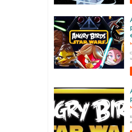
M
C
u
M
I
e