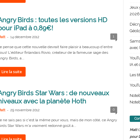
Jeux 
2026 
Angry Birds : toutes les versions HD
Décry
pour iPad à 0,89€!
Géolo
-
1
att
14 décembre 2012
Samsu
e pense que cette nouvelle devrait faire plaisir à beaucoup d'entre
avec 
ous! L'éditeur finlandais Rovio, créateur de la fameuse sage des
YouTu
ngry Birds, a...
IA et
Lire la suite
Les t
YouTu
Angry Birds Star Wars : de nouveaux
Note
niveaux avec la planète Hoth
Noteb
-
0
att
29 novembre 2012
Com
e ne sais pas si c'est la même pour vous, mais de mon côté, ce Angry
irds Star Wars m'a vraiment redonné goût à...
d
Matt
pour l
Lire la suite