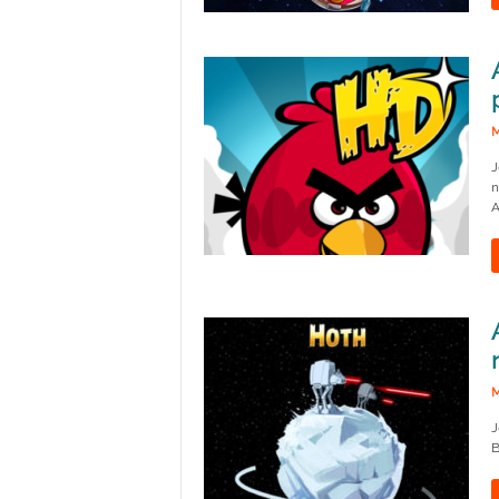
M
J
n
A
M
J
B