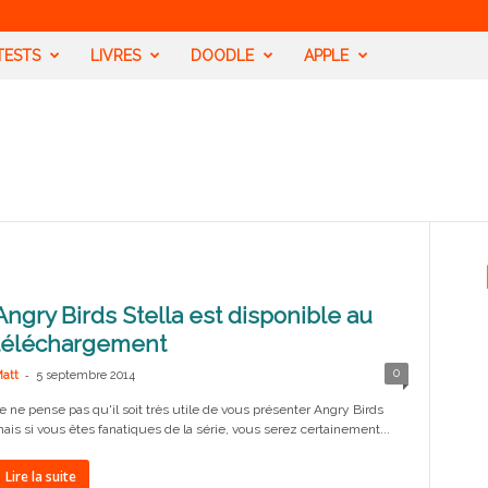
TESTS
LIVRES
DOODLE
APPLE
Angry Birds Stella est disponible au
téléchargement
-
0
att
5 septembre 2014
e ne pense pas qu'il soit très utile de vous présenter Angry Birds
ais si vous êtes fanatiques de la série, vous serez certainement...
Lire la suite