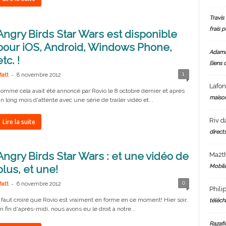
Travis 
frais 
Angry Birds Star Wars est disponible
pour iOS, Android, Windows Phone,
Adam
etc. !
[liens 
-
1
att
8 novembre 2012
Lafo
omme cela avait été annoncé par Rovio le 8 octobre dernier et après
maiso
n long mois d'attente avec une série de trailer vidéo et...
Riv
d
Lire la suite
directs
Angry Birds Star Wars : et une vidéo de
Ma2t
Mobile
plus, et une!
-
0
att
6 novembre 2012
Phili
l faut croire que Rovio est vraiment en forme en ce moment! Hier soir,
téléch
n fin d'après-midi, nous avons eu le droit à notre...
Razafi