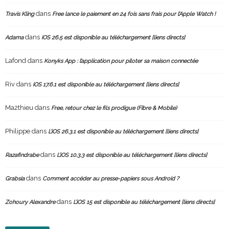
dans
Travis Kling
Free lance le paiement en 24 fois sans frais pour l’Apple Watch !
dans
Adama
iOS 26.5 est disponible au téléchargement [liens directs]
Lafond
dans
Konyks App : l’application pour piloter sa maison connectée
Riv
dans
iOS 17.6.1 est disponible au téléchargement [liens directs]
Ma2thieu
dans
Free, retour chez le fils prodigue (Fibre & Mobile)
Philippe
dans
L’iOS 26.3.1 est disponible au téléchargement [liens directs]
dans
Razafindrabe
L’iOS 10.3.3 est disponible au téléchargement [liens directs]
dans
Grabsia
Comment accéder au presse-papiers sous Android ?
dans
Zohoury Alexandre
L’iOS 15 est disponible au téléchargement [liens directs]