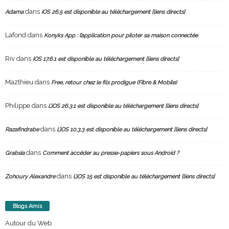
dans
Adama
iOS 26.5 est disponible au téléchargement [liens directs]
Lafond
dans
Konyks App : l’application pour piloter sa maison connectée
Riv
dans
iOS 17.6.1 est disponible au téléchargement [liens directs]
Ma2thieu
dans
Free, retour chez le fils prodigue (Fibre & Mobile)
Philippe
dans
L’iOS 26.3.1 est disponible au téléchargement [liens directs]
dans
Razafindrabe
L’iOS 10.3.3 est disponible au téléchargement [liens directs]
dans
Grabsia
Comment accéder au presse-papiers sous Android ?
dans
Zohoury Alexandre
L’iOS 15 est disponible au téléchargement [liens directs]
Blogs Amis
Autour du Web