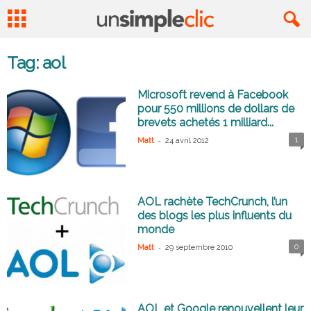
Tag: aol
Microsoft revend à Facebook
pour 550 millions de dollars de
brevets achetés 1 milliard...
-
1
Matt
24 avril 2012
AOL rachète TechCrunch, l’un
des blogs les plus influents du
monde
-
0
Matt
29 septembre 2010
AOL et Google renouvellent leur