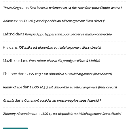
dans
Travis Kling
Free lance le paiement en 24 fois sans frais pour l’Apple Watch !
dans
Adama
iOS 26.5 est disponible au téléchargement [liens directs]
Lafond
dans
Konyks App : l’application pour piloter sa maison connectée
Riv
dans
iOS 17.6.1 est disponible au téléchargement [liens directs]
Ma2thieu
dans
Free, retour chez le fils prodigue (Fibre & Mobile)
Philippe
dans
L’iOS 26.3.1 est disponible au téléchargement [liens directs]
dans
Razafindrabe
L’iOS 10.3.3 est disponible au téléchargement [liens directs]
dans
Grabsia
Comment accéder au presse-papiers sous Android ?
dans
Zohoury Alexandre
L’iOS 15 est disponible au téléchargement [liens directs]