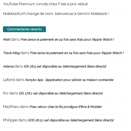
YouTube Premium s’invite chez Free à prix réduit
NotebookLM change de nom, bienvenue à Gemini Notebook !
Commentaires récents
dans
Matt
Free lance le paiement en 24 fois sans frais pour l’Apple Watch !
dans
Travis Kling
Free lance le paiement en 24 fois sans frais pour l’Apple Watch !
dans
Adama
iOS 26.5 est disponible au téléchargement [liens directs]
Lafond
dans
Konyks App : l’application pour piloter sa maison connectée
Riv
dans
iOS 17.6.1 est disponible au téléchargement [liens directs]
Ma2thieu
dans
Free, retour chez le fils prodigue (Fibre & Mobile)
Philippe
dans
L’iOS 26.3.1 est disponible au téléchargement [liens directs]