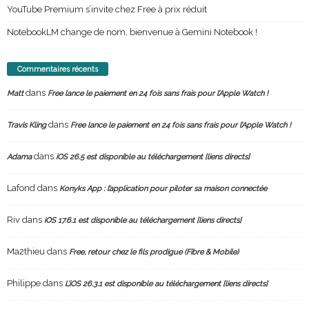
YouTube Premium s’invite chez Free à prix réduit
NotebookLM change de nom, bienvenue à Gemini Notebook !
Commentaires récents
dans
Matt
Free lance le paiement en 24 fois sans frais pour l’Apple Watch !
dans
Travis Kling
Free lance le paiement en 24 fois sans frais pour l’Apple Watch !
dans
Adama
iOS 26.5 est disponible au téléchargement [liens directs]
Lafond
dans
Konyks App : l’application pour piloter sa maison connectée
Riv
dans
iOS 17.6.1 est disponible au téléchargement [liens directs]
Ma2thieu
dans
Free, retour chez le fils prodigue (Fibre & Mobile)
Philippe
dans
L’iOS 26.3.1 est disponible au téléchargement [liens directs]