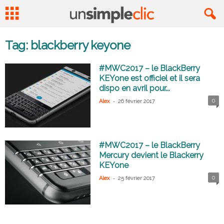
Tag: blackberry keyone
#MWC2017 – le BlackBerry
KEYone est officiel et il sera
dispo en avril pour...
-
0
Alex
26 février 2017
#MWC2017 – le BlackBerry
Mercury devient le Blackerry
KEYone
-
0
Alex
25 février 2017