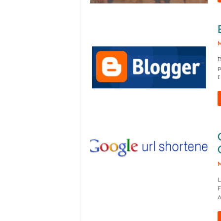
M
B
p
l
M
L
F
A