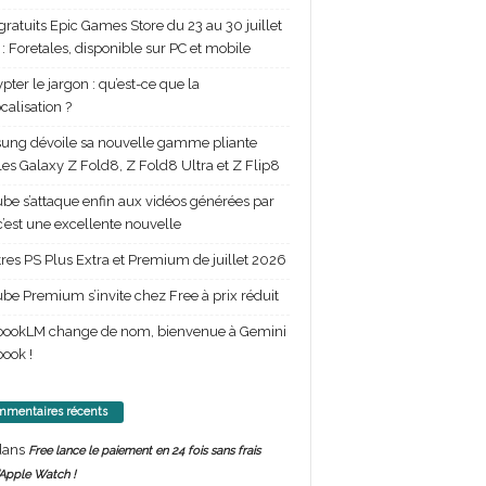
gratuits Epic Games Store du 23 au 30 juillet
: Foretales, disponible sur PC et mobile
pter le jargon : qu’est-ce que la
calisation ?
ng dévoile sa nouvelle gamme pliante
les Galaxy Z Fold8, Z Fold8 Ultra et Z Flip8
be s’attaque enfin aux vidéos générées par
 c’est une excellente nouvelle
itres PS Plus Extra et Premium de juillet 2026
be Premium s’invite chez Free à prix réduit
bookLM change de nom, bienvenue à Gemini
ook !
mentaires récents
ans
Free lance le paiement en 24 fois sans frais
’Apple Watch !