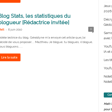
Jeux 
2026 
Blog Stats, les statistiques du
Décry
blogueur [Rédactrice invitée]
Géolo
-
0
att
6 juin 2010
Samsu
idèle lectrice du blog, Géraldyne m'a envoyé cet article que j'ai
avec 
écidé de vous proposer.... Ma2thieu Je blogue, tu blogues, il blogue,
YouTu
ous bloguons......
IA et
Lire la suite
Les t
YouTu
Note
Noteb
Com
d
Matt
pour l