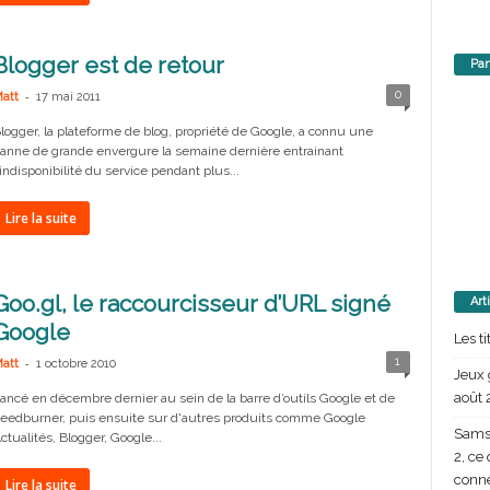
Blogger est de retour
Par
-
0
att
17 mai 2011
logger, la plateforme de blog, propriété de Google, a connu une
anne de grande envergure la semaine dernière entrainant
'indisponibilité du service pendant plus...
Lire la suite
Goo.gl, le raccourcisseur d’URL signé
Art
Google
Les t
-
1
att
1 octobre 2010
Jeux 
août 
ancé en décembre dernier au sein de la barre d’outils Google et de
eedburner, puis ensuite sur d'autres produits comme Google
Samsu
ctualités, Blogger, Google...
2, ce
conn
Lire la suite