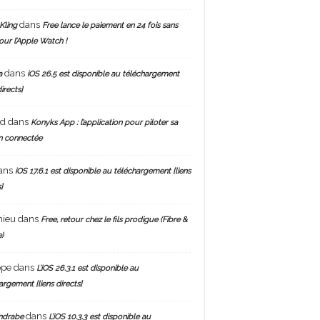
dans
Kling
Free lance le paiement en 24 fois sans
pour l’Apple Watch !
dans
a
iOS 26.5 est disponible au téléchargement
directs]
nd
dans
Konyks App : l’application pour piloter sa
n connectée
ans
iOS 17.6.1 est disponible au téléchargement [liens
]
hieu
dans
Free, retour chez le fils prodigue (Fibre &
)
ppe
dans
L’iOS 26.3.1 est disponible au
argement [liens directs]
dans
ndrabe
L’iOS 10.3.3 est disponible au