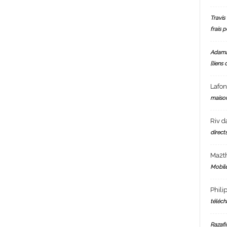
Travis 
frais 
Adam
[liens 
Lafo
maiso
Riv
d
directs
Ma2t
Mobile
Phili
téléch
Razafi