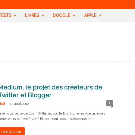
TESTS
LIVRES
DOODLE
APPLE
Medium, le projet des créateurs de
Twitter et Blogger
-
1
att
17 août 2012
i je vous parle de Evan Williams ou de Biz Stone, est-ce que ces
oms vous parlent? Non? Et pourtant, ces 2 personnes ont...
Lire la suite