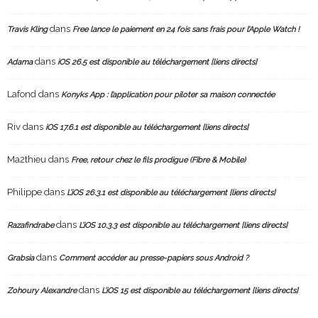
dans
Travis Kling
Free lance le paiement en 24 fois sans frais pour l’Apple Watch !
dans
Adama
iOS 26.5 est disponible au téléchargement [liens directs]
Lafond
dans
Konyks App : l’application pour piloter sa maison connectée
Riv
dans
iOS 17.6.1 est disponible au téléchargement [liens directs]
Ma2thieu
dans
Free, retour chez le fils prodigue (Fibre & Mobile)
Philippe
dans
L’iOS 26.3.1 est disponible au téléchargement [liens directs]
dans
Razafindrabe
L’iOS 10.3.3 est disponible au téléchargement [liens directs]
dans
Grabsia
Comment accéder au presse-papiers sous Android ?
dans
Zohoury Alexandre
L’iOS 15 est disponible au téléchargement [liens directs]