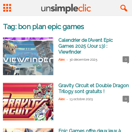
Tag: bon plan epic games
Calendrier de l’Avent Epic
Games 2025 (Jour 13) :
Viewfinder
-
0
Alex
30 décembre 2025
Gravity Circuit et Double Dragon
Trilogy sont gratuits !
-
0
Alex
13 octobre 2025
Epic Games offre deux jeux à