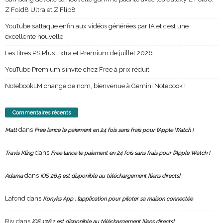
Z Fold8 Ultra et Z Flip8
YouTube s’attaque enfin aux vidéos générées par IA et c’est une
excellente nouvelle
Les titres PS Plus Extra et Premium de juillet 2026
YouTube Premium s’invite chez Free à prix réduit
NotebookLM change de nom, bienvenue à Gemini Notebook !
Commentaires récents
dans
Matt
Free lance le paiement en 24 fois sans frais pour l’Apple Watch !
dans
Travis Kling
Free lance le paiement en 24 fois sans frais pour l’Apple Watch !
dans
Adama
iOS 26.5 est disponible au téléchargement [liens directs]
Lafond
dans
Konyks App : l’application pour piloter sa maison connectée
Riv
dans
iOS 17.6.1 est disponible au téléchargement [liens directs]