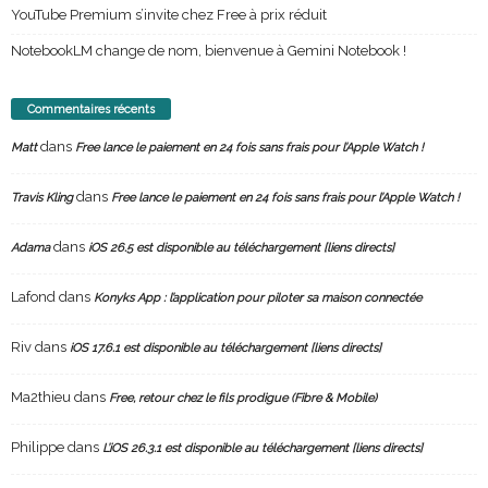
YouTube Premium s’invite chez Free à prix réduit
NotebookLM change de nom, bienvenue à Gemini Notebook !
Commentaires récents
dans
Matt
Free lance le paiement en 24 fois sans frais pour l’Apple Watch !
dans
Travis Kling
Free lance le paiement en 24 fois sans frais pour l’Apple Watch !
dans
Adama
iOS 26.5 est disponible au téléchargement [liens directs]
Lafond
dans
Konyks App : l’application pour piloter sa maison connectée
Riv
dans
iOS 17.6.1 est disponible au téléchargement [liens directs]
Ma2thieu
dans
Free, retour chez le fils prodigue (Fibre & Mobile)
Philippe
dans
L’iOS 26.3.1 est disponible au téléchargement [liens directs]