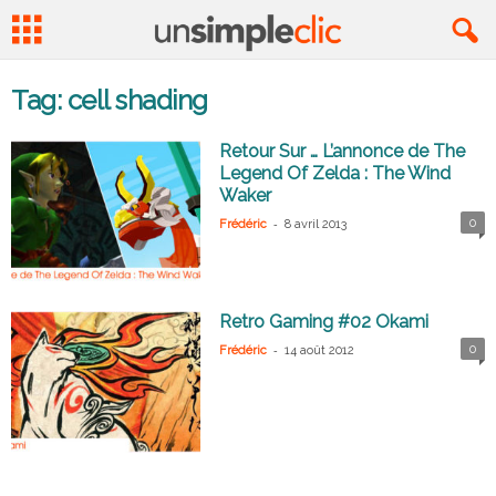
Tag: cell shading
Retour Sur … L’annonce de The
Legend Of Zelda : The Wind
Waker
-
0
Frédéric
8 avril 2013
Retro Gaming #02 Okami
-
0
Frédéric
14 août 2012