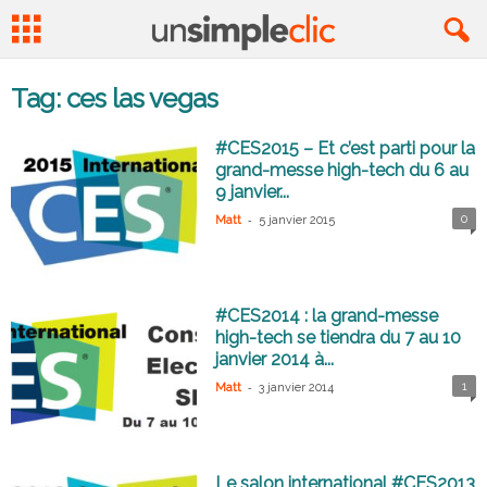
Tag: ces las vegas
#CES2015 – Et c’est parti pour la
grand-messe high-tech du 6 au
9 janvier...
-
0
Matt
5 janvier 2015
#CES2014 : la grand-messe
high-tech se tiendra du 7 au 10
janvier 2014 à...
-
1
Matt
3 janvier 2014
Le salon international #CES2013