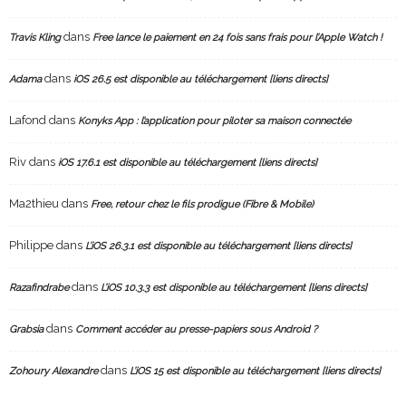
dans
Travis Kling
Free lance le paiement en 24 fois sans frais pour l’Apple Watch !
dans
Adama
iOS 26.5 est disponible au téléchargement [liens directs]
Lafond
dans
Konyks App : l’application pour piloter sa maison connectée
Riv
dans
iOS 17.6.1 est disponible au téléchargement [liens directs]
Ma2thieu
dans
Free, retour chez le fils prodigue (Fibre & Mobile)
Philippe
dans
L’iOS 26.3.1 est disponible au téléchargement [liens directs]
dans
Razafindrabe
L’iOS 10.3.3 est disponible au téléchargement [liens directs]
dans
Grabsia
Comment accéder au presse-papiers sous Android ?
dans
Zohoury Alexandre
L’iOS 15 est disponible au téléchargement [liens directs]