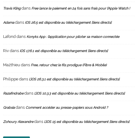
dans
Travis Kling
Free lance le paiement en 24 fois sans frais pour l’Apple Watch !
dans
Adama
iOS 26.5 est disponible au téléchargement [liens directs]
Lafond
dans
Konyks App : l’application pour piloter sa maison connectée
Riv
dans
iOS 17.6.1 est disponible au téléchargement [liens directs]
Ma2thieu
dans
Free, retour chez le fils prodigue (Fibre & Mobile)
Philippe
dans
L’iOS 26.3.1 est disponible au téléchargement [liens directs]
dans
Razafindrabe
L’iOS 10.3.3 est disponible au téléchargement [liens directs]
dans
Grabsia
Comment accéder au presse-papiers sous Android ?
dans
Zohoury Alexandre
L’iOS 15 est disponible au téléchargement [liens directs]