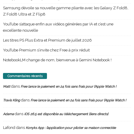
Samsung dévoile sa nouvelle gamme pliante avec les Galaxy Z Fold8,
Z Fold8 Ultra et Z Flip8
YouTube s’attaque enfin aux vidéos générées par IA et c’est une
excellente nouvelle
Les titres PS Plus Extra et Premium de juillet 2026
YouTube Premium s’invite chez Free à prix réduit
NotebookLM change de nom, bienvenue à Gemini Notebook !
Commentaires récents
dans
Matt
Free lance le paiement en 24 fois sans frais pour l’Apple Watch !
dans
Travis Kling
Free lance le paiement en 24 fois sans frais pour l’Apple Watch !
dans
Adama
iOS 26.5 est disponible au téléchargement [liens directs]
Lafond
dans
Konyks App : l’application pour piloter sa maison connectée