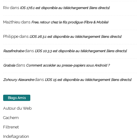
Riv
dans
iOS 17.6.1 est disponible au téléchargement [liens directs]
Ma2thieu
dans
Free, retour chez le fils prodigue (Fibre & Mobile)
Philippe
dans
L’iOS 26.3.1 est disponible au téléchargement [liens directs]
dans
Razafindrabe
L’iOS 10.3.3 est disponible au téléchargement [liens directs]
dans
Grabsia
Comment accéder au presse-papiers sous Android ?
dans
Zohoury Alexandre
L’iOS 15 est disponible au téléchargement [liens directs]
Blogs Amis
Autour du Web
Cachem
Filtrenet
Indeflagration