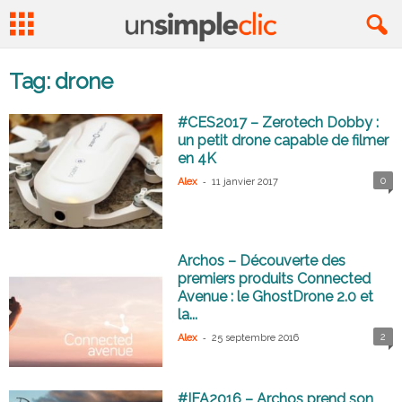
Tag: drone
#CES2017 – Zerotech Dobby :
un petit drone capable de filmer
en 4K
-
0
Alex
11 janvier 2017
Archos – Découverte des
premiers produits Connected
Avenue : le GhostDrone 2.0 et
la...
-
2
Alex
25 septembre 2016
#IFA2016 – Archos prend son