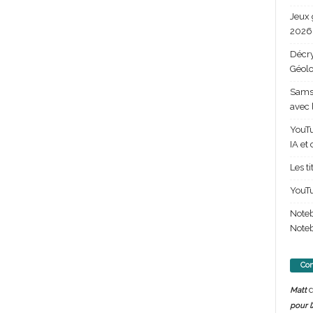
Jeux 
2026 
Décry
Géolo
Samsu
avec 
YouTu
IA et
Les t
YouTu
Note
Noteb
Com
d
Matt
pour l