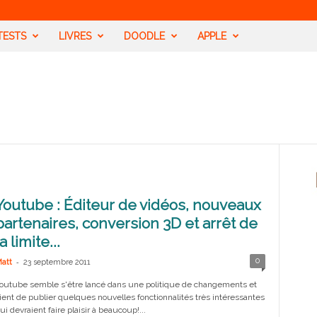
TESTS
LIVRES
DOODLE
APPLE
Youtube : Éditeur de vidéos, nouveaux
partenaires, conversion 3D et arrêt de
la limite...
-
0
att
23 septembre 2011
outube semble s'être lancé dans une politique de changements et
ient de publier quelques nouvelles fonctionnalités très intéressantes
ui devraient faire plaisir à beaucoup!...