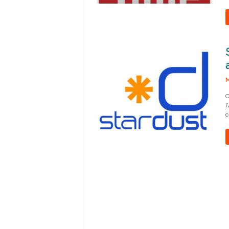
M
C
l
c