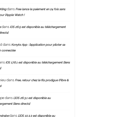
dans
Kling
Free lance le paiement en 24 fois sans
pour l’Apple Watch !
dans
a
iOS 26.5 est disponible au téléchargement
directs]
nd
dans
Konyks App : l’application pour piloter sa
n connectée
ans
iOS 17.6.1 est disponible au téléchargement [liens
]
hieu
dans
Free, retour chez le fils prodigue (Fibre &
)
ppe
dans
L’iOS 26.3.1 est disponible au
argement [liens directs]
dans
ndrabe
L’iOS 10.3.3 est disponible au