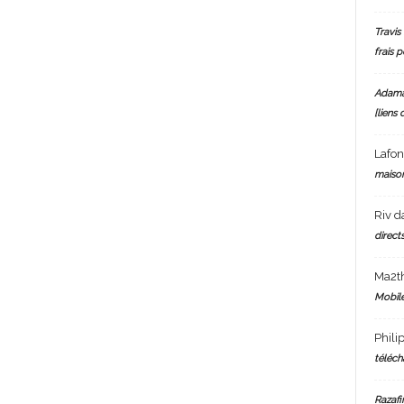
Travis 
frais 
Adam
[liens 
Lafo
maiso
Riv
d
directs
Ma2t
Mobile
Phili
téléch
Razafi