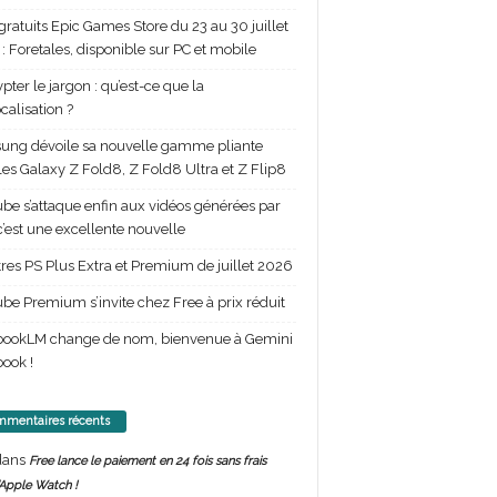
gratuits Epic Games Store du 23 au 30 juillet
: Foretales, disponible sur PC et mobile
pter le jargon : qu’est-ce que la
calisation ?
ng dévoile sa nouvelle gamme pliante
les Galaxy Z Fold8, Z Fold8 Ultra et Z Flip8
be s’attaque enfin aux vidéos générées par
 c’est une excellente nouvelle
itres PS Plus Extra et Premium de juillet 2026
be Premium s’invite chez Free à prix réduit
bookLM change de nom, bienvenue à Gemini
ook !
mentaires récents
ans
Free lance le paiement en 24 fois sans frais
’Apple Watch !