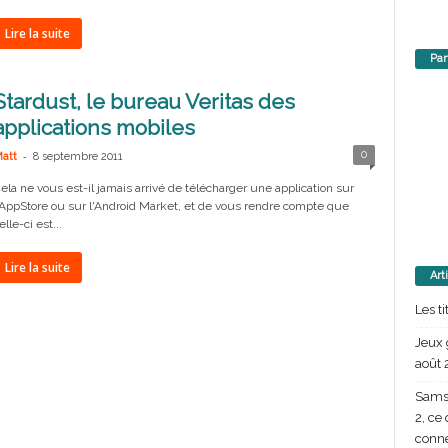
Lire la suite
Par
Stardust, le bureau Veritas des
applications mobiles
-
0
att
8 septembre 2011
ela ne vous est-il jamais arrivé de télécharger une application sur
'AppStore ou sur l'Android Market, et de vous rendre compte que
elle-ci est...
Lire la suite
Art
Les t
Jeux 
août 
Samsu
2, ce
conn