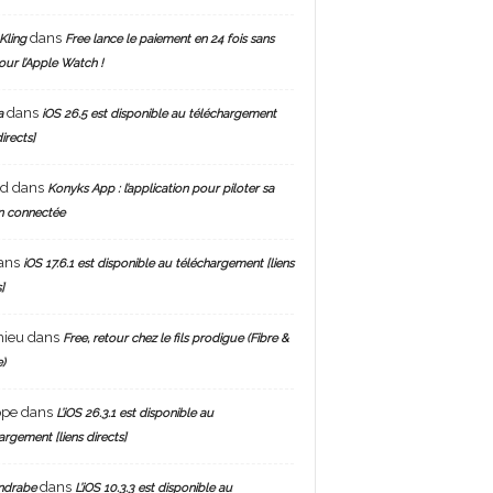
dans
Kling
Free lance le paiement en 24 fois sans
pour l’Apple Watch !
dans
a
iOS 26.5 est disponible au téléchargement
directs]
nd
dans
Konyks App : l’application pour piloter sa
n connectée
ans
iOS 17.6.1 est disponible au téléchargement [liens
]
hieu
dans
Free, retour chez le fils prodigue (Fibre &
)
ppe
dans
L’iOS 26.3.1 est disponible au
argement [liens directs]
dans
ndrabe
L’iOS 10.3.3 est disponible au