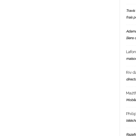
Travis 
frais 
Adam
[liens 
Lafo
maiso
Riv
d
directs
Ma2t
Mobile
Phili
téléch
Razafi