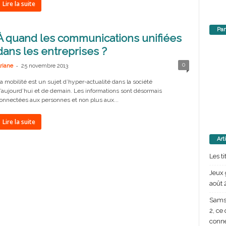
Lire la suite
Par
À quand les communications unifiées
dans les entreprises ?
-
0
riane
25 novembre 2013
a mobilité est un sujet d’hyper-actualité dans la société
’aujourd’hui et de demain. Les informations sont désormais
onnectées aux personnes et non plus aux...
Lire la suite
Art
Les t
Jeux 
août 
Samsu
2, ce
conn