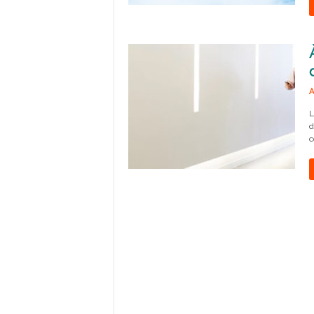
A
L
d
c