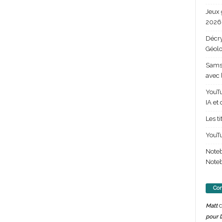
Jeux 
2026 
Décry
Géolo
Samsu
avec 
YouTu
IA et
Les t
YouTu
Note
Noteb
Com
d
Matt
pour l