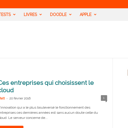
TESTS
LIVRES
DOODLE
APPLE
Ces entreprises qui choisissent le
cloud
-
1
att
20 février 2016
'innovation qui a le plus bouleversé le fonctionnement des
ntreprises ces dernières années est sans aucun doute celle du
loud. Le serveur concerne de...