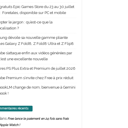
gratuits Epic Games Store du 23 au 30 juillet
: Foretales, disponible sur PC et mobile
pter le jargon : qu’est-ce que la
calisation ?
ng dévoile sa nouvelle gamme pliante
les Galaxy Z Fold8, Z Fold8 Ultra et Z Flip8
be s’attaque enfin aux vidéos générées par
 c’est une excellente nouvelle
itres PS Plus Extra et Premium de juillet 2026
be Premium s’invite chez Free à prix réduit
bookLM change de nom, bienvenue à Gemini
ook !
mentaires récents
ans
Free lance le paiement en 24 fois sans frais
’Apple Watch !