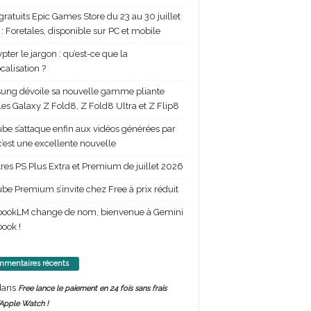
gratuits Epic Games Store du 23 au 30 juillet
: Foretales, disponible sur PC et mobile
pter le jargon : qu’est-ce que la
calisation ?
ng dévoile sa nouvelle gamme pliante
les Galaxy Z Fold8, Z Fold8 Ultra et Z Flip8
be s’attaque enfin aux vidéos générées par
 c’est une excellente nouvelle
itres PS Plus Extra et Premium de juillet 2026
be Premium s’invite chez Free à prix réduit
bookLM change de nom, bienvenue à Gemini
ook !
mentaires récents
ans
Free lance le paiement en 24 fois sans frais
’Apple Watch !