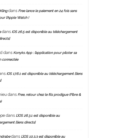
dans
Kling
Free lance le paiement en 24 fois sans
pour l’Apple Watch !
dans
a
iOS 26.5 est disponible au téléchargement
directs]
nd
dans
Konyks App : l’application pour piloter sa
n connectée
ans
iOS 17.6.1 est disponible au téléchargement [liens
]
hieu
dans
Free, retour chez le fils prodigue (Fibre &
)
ppe
dans
L’iOS 26.3.1 est disponible au
argement [liens directs]
dans
ndrabe
L’iOS 10.3.3 est disponible au