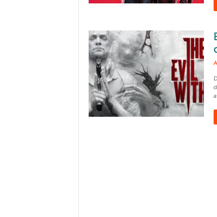
A
D
d
a