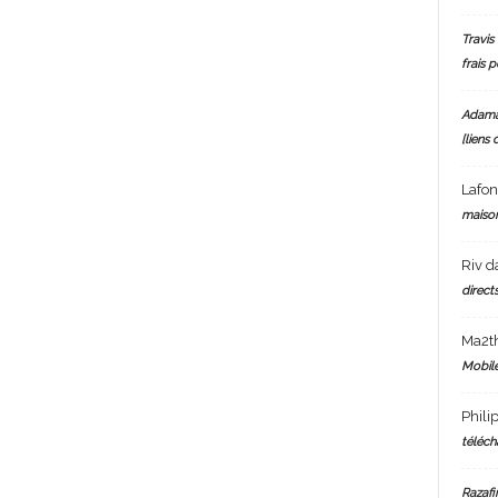
Travis 
frais 
Adam
[liens 
Lafo
maiso
Riv
d
directs
Ma2t
Mobile
Phili
téléch
Razafi