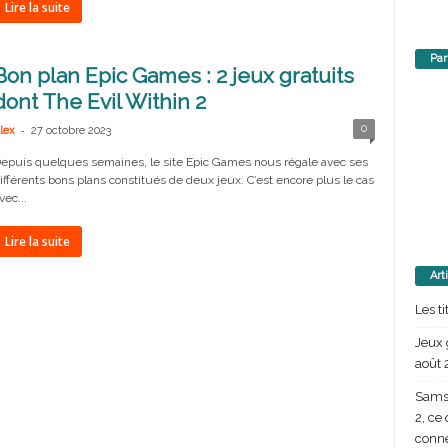
Lire la suite
Par
Bon plan Epic Games : 2 jeux gratuits
dont The Evil Within 2
-
0
lex
27 octobre 2023
epuis quelques semaines, le site Epic Games nous régale avec ses
ifférents bons plans constitués de deux jeux. C’est encore plus le cas
vec...
Lire la suite
Art
Les t
Jeux 
août 
Samsu
2, ce
conn