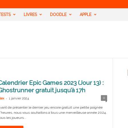
TESTS
LIVRES
DOODLE
APPLE
Calendrier Epic Games 2023 (Jour 13) :
Ghostrunner gratuit jusqu’à 17h
-
0
lex
1 janvier 2024
vant de présenter le dernier jeu encore gratuit une petite poignée
'heures, nous vous souhaitons à tous une merveilleuse année 2024.
ous les joueurs...