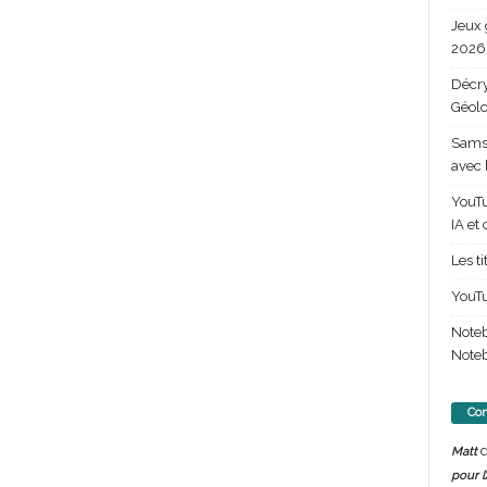
Jeux 
2026 
Décry
Géolo
Samsu
avec 
YouTu
IA et
Les t
YouTu
Note
Noteb
Com
d
Matt
pour l