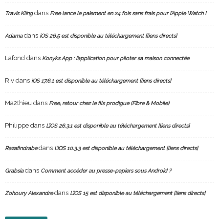
dans
Travis Kling
Free lance le paiement en 24 fois sans frais pour l’Apple Watch !
dans
Adama
iOS 26.5 est disponible au téléchargement [liens directs]
Lafond
dans
Konyks App : l’application pour piloter sa maison connectée
Riv
dans
iOS 17.6.1 est disponible au téléchargement [liens directs]
Ma2thieu
dans
Free, retour chez le fils prodigue (Fibre & Mobile)
Philippe
dans
L’iOS 26.3.1 est disponible au téléchargement [liens directs]
dans
Razafindrabe
L’iOS 10.3.3 est disponible au téléchargement [liens directs]
dans
Grabsia
Comment accéder au presse-papiers sous Android ?
dans
Zohoury Alexandre
L’iOS 15 est disponible au téléchargement [liens directs]