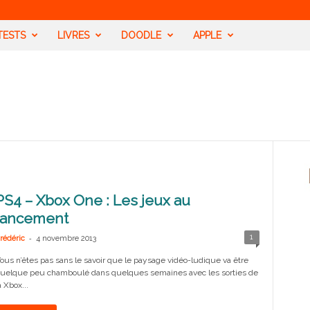
TESTS
LIVRES
DOODLE
APPLE
PS4 – Xbox One : Les jeux au
lancement
-
1
rédéric
4 novembre 2013
ous n’êtes pas sans le savoir que le paysage vidéo-ludique va être
uelque peu chamboulé dans quelques semaines avec les sorties de
a Xbox...