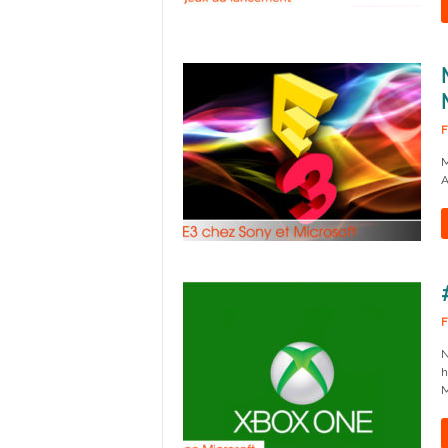
F
M
A
F
N
h
M