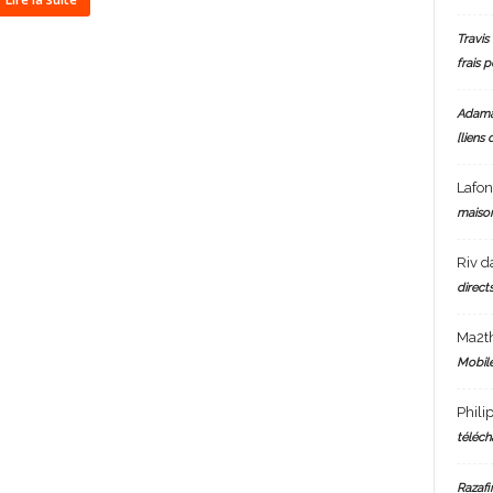
Travis 
frais 
Adam
[liens 
Lafo
maiso
Riv
d
directs
Ma2t
Mobile
Phili
téléch
Razafi