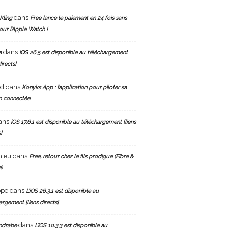
dans
Kling
Free lance le paiement en 24 fois sans
pour l’Apple Watch !
dans
a
iOS 26.5 est disponible au téléchargement
directs]
nd
dans
Konyks App : l’application pour piloter sa
n connectée
ans
iOS 17.6.1 est disponible au téléchargement [liens
]
hieu
dans
Free, retour chez le fils prodigue (Fibre &
)
ppe
dans
L’iOS 26.3.1 est disponible au
argement [liens directs]
dans
ndrabe
L’iOS 10.3.3 est disponible au