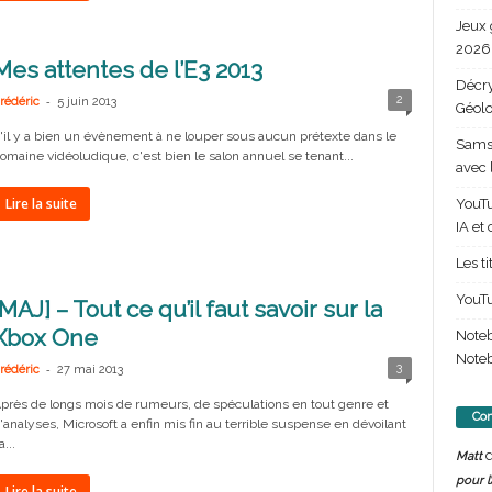
Jeux 
2026 
Mes attentes de l’E3 2013
Décry
-
2
rédéric
5 juin 2013
Géolo
'il y a bien un évènement à ne louper sous aucun prétexte dans le
Samsu
omaine vidéoludique, c'est bien le salon annuel se tenant...
avec 
Lire la suite
YouTu
IA et
Les t
YouTu
[MAJ] – Tout ce qu’il faut savoir sur la
Xbox One
Note
Noteb
-
3
rédéric
27 mai 2013
près de longs mois de rumeurs, de spéculations en tout genre et
Com
'analyses, Microsoft a enfin mis fin au terrible suspense en dévoilant
a...
d
Matt
pour l
Lire la suite