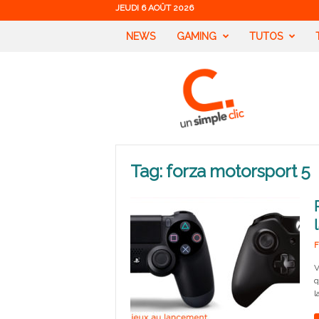
JEUDI 6 AOÛT 2026
NEWS
GAMING
TUTOS
U
n
S
i
m
p
l
Tag: forza motorsport 5
e
C
l
i
c
F
V
q
l