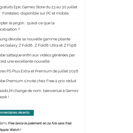
gratuits Epic Games Store du 23 au 30 juillet
: Foretales, disponible sur PC et mobile
pter le jargon : qu’est-ce que la
calisation ?
ng dévoile sa nouvelle gamme pliante
les Galaxy Z Fold8, Z Fold8 Ultra et Z Flip8
be s’attaque enfin aux vidéos générées par
 c’est une excellente nouvelle
itres PS Plus Extra et Premium de juillet 2026
be Premium s’invite chez Free à prix réduit
bookLM change de nom, bienvenue à Gemini
ook !
mentaires récents
ans
Free lance le paiement en 24 fois sans frais
’Apple Watch !