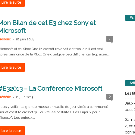
Lire la suite
Par
Mon Bilan de cet E3 chez Sony et
Microsoft
-
2
rédéric
18 juin 2013
icrosoft et sa Xbox One Microsoft revenait de très loin il est vrai.
près l'annonce de la Xbox One quelque peu difficile, car trop axée...
Lire la suite
Art
#E32013 – La Conférence Microsoft
Les t
-
0
rédéric
11 juin 2013
Jeux 
ous y voilà ! La grande messe annuelle du jeu-vidéo a commencé
août 
ier et c'est Microsoft qui ouvre les hostilités. Les Enjeux pour
icrosoft Les enjeux...
Samsu
2, ce
Lire la suite
conn