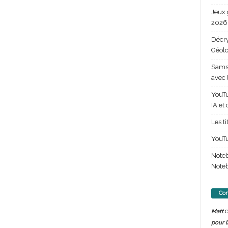
Jeux 
2026 
Décry
Géolo
Samsu
avec 
YouTu
IA et
Les t
YouTu
Note
Noteb
Com
d
Matt
pour l