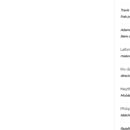
Travis 
frais 
Adam
[liens 
Lafo
maiso
Riv
d
directs
Ma2t
Mobile
Phili
téléch
Razafi