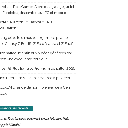
gratuits Epic Games Store du 23 au 30 juillet
: Foretales, disponible sur PC et mobile
pter le jargon : qu’est-ce que la
calisation ?
ng dévoile sa nouvelle gamme pliante
les Galaxy Z Fold8, Z Fold8 Ultra et Z Flip8
be s’attaque enfin aux vidéos générées par
 c’est une excellente nouvelle
itres PS Plus Extra et Premium de juillet 2026
be Premium s’invite chez Free à prix réduit
bookLM change de nom, bienvenue à Gemini
ook !
mentaires récents
ans
Free lance le paiement en 24 fois sans frais
’Apple Watch !