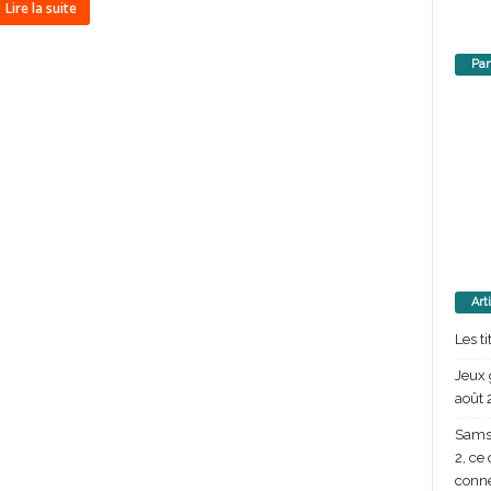
Lire la suite
Par
Art
Les t
Jeux 
août 
Samsu
2, ce
conn