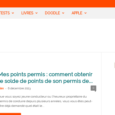
TESTS
LIVRES
DOODLE
APPLE
Mes points permis : comment obtenir
le solde de points de son permis de...
-
0
lex
6 décembre 2023
ue vous soyez jeune conducteur ou l'heureux propriétaire du
ermis de conduire depuis plusieurs années, vous vous êtes peut-
tre déjà demandé quel était le...