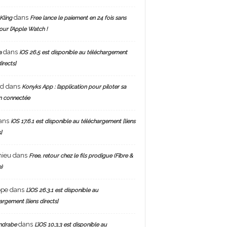
dans
Kling
Free lance le paiement en 24 fois sans
pour l’Apple Watch !
dans
a
iOS 26.5 est disponible au téléchargement
directs]
nd
dans
Konyks App : l’application pour piloter sa
n connectée
ans
iOS 17.6.1 est disponible au téléchargement [liens
]
hieu
dans
Free, retour chez le fils prodigue (Fibre &
)
ppe
dans
L’iOS 26.3.1 est disponible au
argement [liens directs]
dans
ndrabe
L’iOS 10.3.3 est disponible au